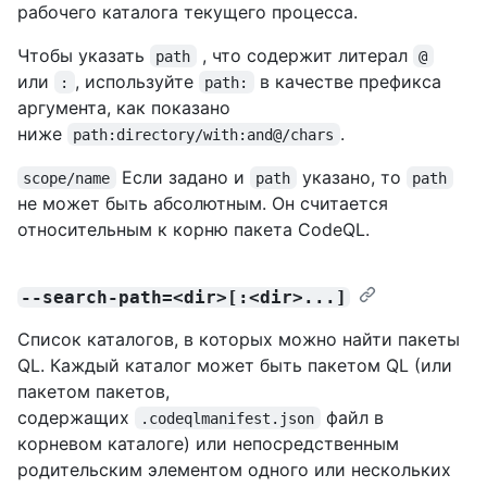
рабочего каталога текущего процесса.
Чтобы указать
, что содержит литерал
path
@
или
, используйте
в качестве префикса
:
path:
аргумента, как показано
ниже
.
path:directory/with:and@/chars
Если задано и
указано, то
scope/name
path
path
не может быть абсолютным. Он считается
относительным к корню пакета CodeQL.
--search-path=<dir>[:<dir>...]
Список каталогов, в которых можно найти пакеты
QL. Каждый каталог может быть пакетом QL (или
пакетом пакетов,
содержащих
файл в
.codeqlmanifest.json
корневом каталоге) или непосредственным
родительским элементом одного или нескольких