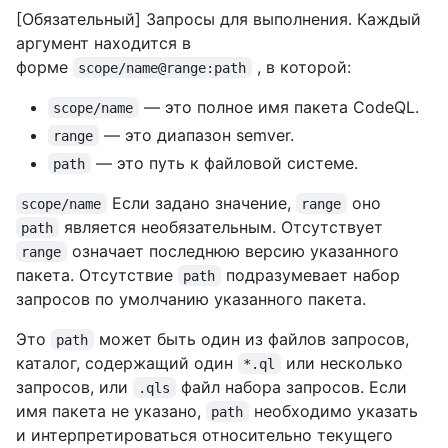
[Обязательный] Запросы для выполнения. Каждый
аргумент находится в
форме
, в которой:
scope/name@range:path
— это полное имя пакета CodeQL.
scope/name
— это диапазон semver.
range
— это путь к файловой системе.
path
Если задано значение,
оно
scope/name
range
является необязательным. Отсутствует
path
означает последнюю версию указанного
range
пакета. Отсутствие
подразумевает набор
path
запросов по умолчанию указанного пакета.
Это
может быть один из файлов запросов,
path
каталог, содержащий один
или несколько
*.ql
запросов, или
файл набора запросов. Если
.qls
имя пакета не указано,
необходимо указать
path
и интерпретироваться относительно текущего