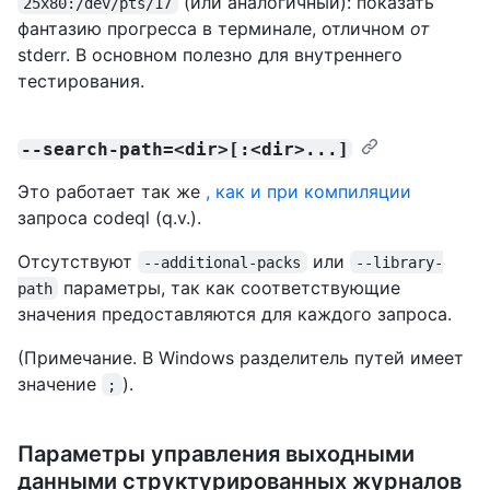
(или аналогичный): показать
25x80:/dev/pts/17
фантазию прогресса в терминале, отличном
от
stderr. В основном полезно для внутреннего
тестирования.
--search-path=<dir>[:<dir>...]
Это работает так же
, как и при компиляции
запроса codeql (q.v.).
Отсутствуют
или
--additional-packs
--library-
параметры, так как соответствующие
path
значения предоставляются для каждого запроса.
(Примечание. В Windows разделитель путей имеет
значение
).
;
Параметры управления выходными
данными структурированных журналов