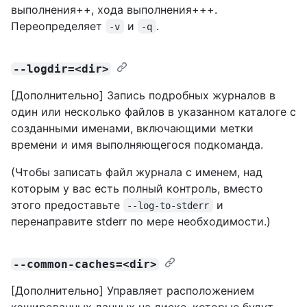
выполнения++, хода выполнения+++.
Переопределяет
и
.
-v
-q
--logdir=<dir>
[Дополнительно] Запись подробных журналов в
один или несколько файлов в указанном каталоге с
созданными именами, включающими метки
времени и имя выполняющегося подкоманда.
(Чтобы записать файл журнала с именем, над
которым у вас есть полный контроль, вместо
этого предоставьте
и
--log-to-stderr
перенаправите stderr по мере необходимости.)
--common-caches=<dir>
[Дополнительно] Управляет расположением
кэшированных данных на диске, которые будут