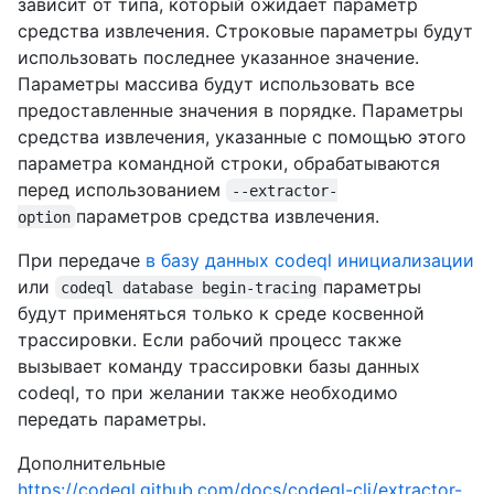
зависит от типа, который ожидает параметр
средства извлечения. Строковые параметры будут
использовать последнее указанное значение.
Параметры массива будут использовать все
предоставленные значения в порядке. Параметры
средства извлечения, указанные с помощью этого
параметра командной строки, обрабатываются
перед использованием
--extractor-
параметров средства извлечения.
option
При передаче
в базу данных codeql инициализации
или
параметры
codeql database begin-tracing
будут применяться только к среде косвенной
трассировки. Если рабочий процесс также
вызывает команду трассировки базы данных
codeql, то при желании также необходимо
передать параметры.
Дополнительные
https://codeql.github.com/docs/codeql-cli/extractor-