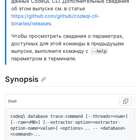
данных CodeQL CLI. Дополнительные сведения
об этом выпуске см. в статье
https://github.com/github/codeql-cli-
binaries/releases
.
Чтобы просмотреть сведения о параметрах,
доступных для этой команды в предыдущем
выпуске, выполните команду с
--help
параметром в терминале.
Synopsis
Shell
codeql database trace-command [--threads=<num>] 
[--ram=<MB>] [--extractor-option=<extractor-
option-name=value>] <options>... -- <database> 