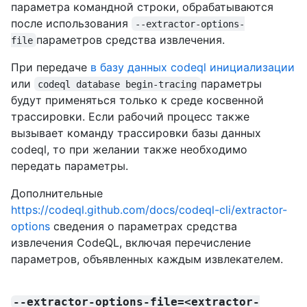
параметра командной строки, обрабатываются
после использования
--extractor-options-
параметров средства извлечения.
file
При передаче
в базу данных codeql инициализации
или
параметры
codeql database begin-tracing
будут применяться только к среде косвенной
трассировки. Если рабочий процесс также
вызывает команду трассировки базы данных
codeql, то при желании также необходимо
передать параметры.
Дополнительные
https://codeql.github.com/docs/codeql-cli/extractor-
options
сведения о параметрах средства
извлечения CodeQL, включая перечисление
параметров, объявленных каждым извлекателем.
--extractor-options-file=<extractor-