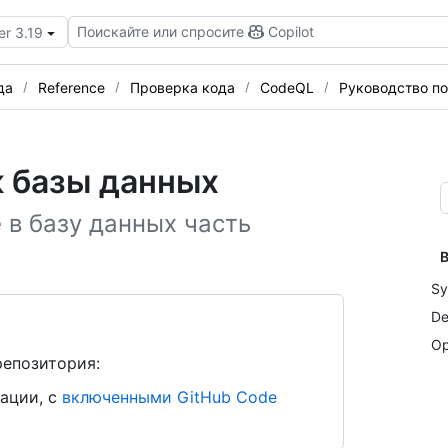
Поискайте или спросите
Copilot
er 3.19
да
Reference
Проверка кода
CodeQL
Руководство по
к базы данных
 в базу данных часть
В
Sy
De
Op
репозитория:
ации, с
включенными GitHub Code