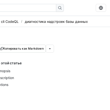
 cli CodeQL
диагностика надстроек базы данных
Копировать как Markdown
 этой статье
nopsis
scription
tions