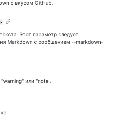
wn с вкусом GitHub.
>
текста. Этот параметр следует
ния Markdown с сообщением --markdown-
"warning" или "note".
ке.