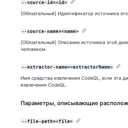
--source-id=<id>
[Обязательный] Идентификатор источника это
--source-name=<name>
[Обязательный] Описание источника этой диа
человеком.
--extractor-name=<extractorName>
Имя средства извлечения CodeQL, если эта д
извлечения CodeQL.
Параметры, описывающие располож
--file-path=<file>