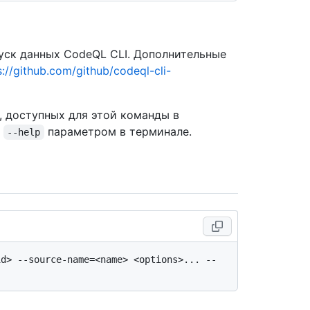
ск данных CodeQL CLI. Дополнительные
s://github.com/github/codeql-cli-
, доступных для этой команды в
с
параметром в терминале.
--help
d> --source-name=<name> <options>... -- 