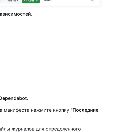
зависимостей
.
Dependabot
.
ла манифеста нажмите кнопку
"Последние
айлы журналов для определенного