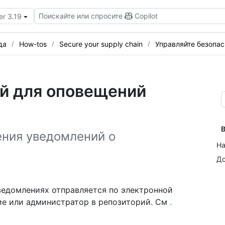
Поискайте или спросите
Copilot
er 3.19
да
How-tos
Secure your supply chain
Управляйте безопа
й для оповещений
В
ения уведомлений о
На
До
ведомлениях отправляется по электронной
ие или администратор в репозиторий. См
.