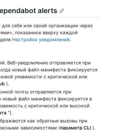
pendabot alerts
для себя или своей организации через
ями», показанное вверху каждой
зделе
Настройка уведомлений
.
ий. Веб-уведомление отправляется при
когда новый файл манифеста фиксируется
 новой уязвимости с критической или
ub
).
онной почты отправляется при
а новый файл манифеста фиксируется в
уязвимость с критической или высокой
чта
").
ображаются как обратные вызовы при
пасными зависимостями (
параметр CLI
).