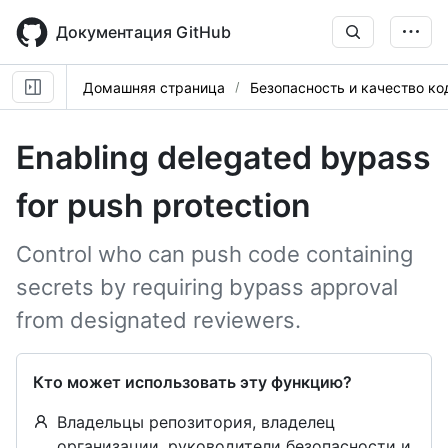
Skip
to
Документация GitHub
main
content
Домашняя страница
Безопасность и качество ко
Enabling delegated bypass
for push protection
Control who can push code containing
secrets by requiring bypass approval
from designated reviewers.
Кто может использовать эту функцию?
Владельцы репозитория, владелец
организации, руководители безопасности и