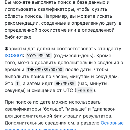
Вы можете выполнять поиск в базе данных и
использовать квалификаторы, чтобы сузить
область поиска. Например, вы можете искать
рекомендации, созданные в определенную дату, в
определенной экосистеме или в определенной
библиотеке.
Форматы дат должны соответствовать стандарту
ISO8601
:
(год-месяц-день). Кроме
YYYY-MM-DD
того, можно добавить дополнительные сведения о
времени
после даты, чтобы
THH:MM:SS+00:00
выполнить поиск по часам, минутам и секундам.
Это
, а затем идет
(час, минуты,
T
HH:MM:SS
секунды) и смещение от UTC (
).
+00:00
При поиске по дате можно использовать
квалификаторы "больше", "меньше" и "диапазон"
для дополнительной фильтрации результатов.
Дополнительные сведения см. в разделе
Основные
сведения о синтаксисе поиска
.