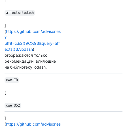
affects:lodash
]
(
https://github.com/advisories
?
utf8=%E2%9C%93&query=aff
ects%3Alodash
)
отображаются только
рекомендации, влияющие
на библиотеку lodash.
cwe:ID
[
cwe:352
]
(
https://github.com/advisories