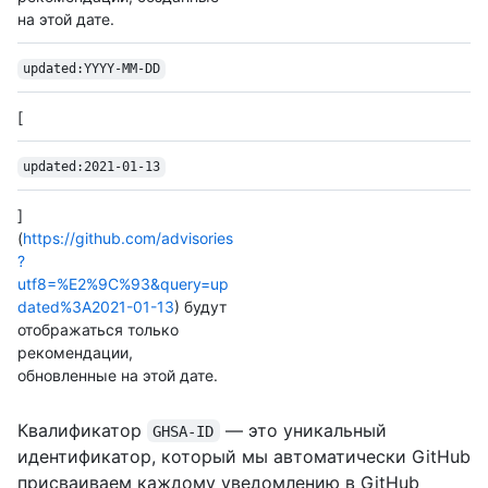
на этой дате.
updated:YYYY-MM-DD
[
updated:2021-01-13
]
(
https://github.com/advisories
?
utf8=%E2%9C%93&query=up
dated%3A2021-01-13
) будут
отображаться только
рекомендации,
обновленные на этой дате.
Квалификатор
— это уникальный
GHSA-ID
идентификатор, который мы автоматически GitHub
присваиваем каждому уведомлению в GitHub