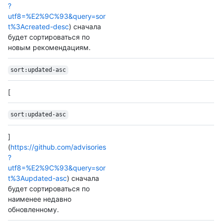
?
utf8=%E2%9C%93&query=sor
t%3Acreated-desc
) сначала
будет сортироваться по
новым рекомендациям.
sort:updated-asc
[
sort:updated-asc
]
(
https://github.com/advisories
?
utf8=%E2%9C%93&query=sor
t%3Aupdated-asc
) сначала
будет сортироваться по
наименее недавно
обновленному.