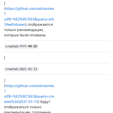
]
(
https://github.com/advisories
?
utf8=%E2%9C%93&query=is%
3Awithdrawn
) отображаются
только рекомендации,
которые были отозваны.
created:YYYY-MM-DD
[
created:2021-01-13
]
(
https://github.com/advisories
?
utf8=%E2%9C%93&query=cre
ated%3A2021-01-13
) будут
отображаться только
рекомендации, созданные