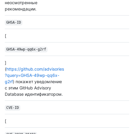
неосмотренные
рекомендации.
GHSA-ID
[
GHSA-49wp-qq6x-g2rf
]
(
https://github.com/advisories
?query=GHSA-49wp-qq6x-
g2rf
) покажет уведомление
с этим GitHub Advisory
Database идентификатором.
CVE-ID
[