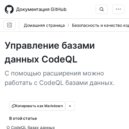
Skip
to
Документация GitHub
main
content
Домашняя страница
Безопасность и качество ко
Управление базами
данных CodeQL
С помощью расширения можно
работать с CodeQL базами данных.
Копировать как Markdown
В этой статье
О CodeQL базах данных