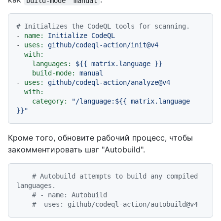
build-mode``manual
# Initializes the CodeQL tools for scanning.
-
name:
Initialize
CodeQL
-
uses:
github/codeql-action/init@v4
with:
languages:
${{
matrix.language
}}
build-mode:
manual
-
uses:
github/codeql-action/analyze@v4
with:
category:
"/language:$
{{ matrix.language 
}}
"
Кроме того, обновите рабочий процесс, чтобы
закомментировать шаг "Autobuild".
# Autobuild attempts to build any compiled 
languages.
# - name: Autobuild
#  uses: github/codeql-action/autobuild@v4