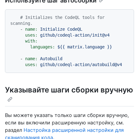
Используйте шаг автосборки
# Initializes the CodeQL tools for 
scanning.
-
name:
Initialize
CodeQL
uses:
github/codeql-action/init@v4
with:
languages:
${{
matrix.language
}}
-
name:
Autobuild
uses:
github/codeql-action/autobuild@v4
Указывайте шаги сборки вручную
Вы можете указать только шаги сборки вручную,
если вы включили расширенную настройку, см.
раздел
Настройка расширенной настройки для
сканирования кода
.