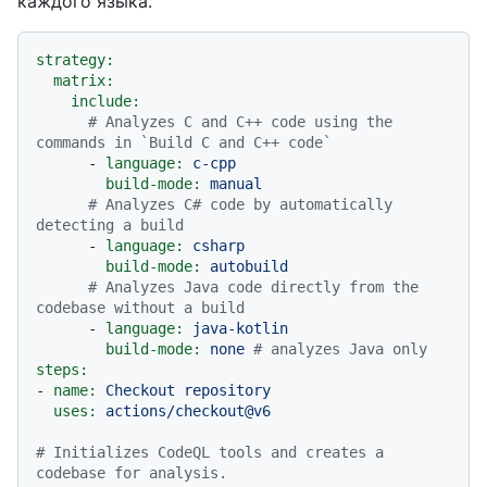
каждого языка.
strategy:
matrix:
include:
# Analyzes C and C++ code using the 
commands in `Build C and C++ code`
-
language:
c-cpp
build-mode:
manual
# Analyzes C# code by automatically 
detecting a build
-
language:
csharp
build-mode:
autobuild
# Analyzes Java code directly from the 
codebase without a build
-
language:
java-kotlin
build-mode:
none
# analyzes Java only
steps:
-
name:
Checkout
repository
uses:
actions/checkout@v6
# Initializes CodeQL tools and creates a 
codebase for analysis.