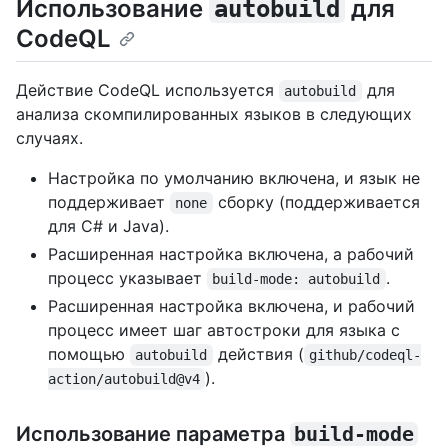
Использование
для
autobuild
CodeQL
Действие CodeQL используется
для
autobuild
анализа скомпилированных языков в следующих
случаях.
Настройка по умолчанию включена, и язык не
поддерживает
сборку (поддерживается
none
для C# и Java).
Расширенная настройка включена, а рабочий
процесс указывает
.
build-mode: autobuild
Расширенная настройка включена, и рабочий
процесс имеет шаг автостроки для языка с
помощью
действия (
autobuild
github/codeql-
).
action/autobuild@v4
Использование параметра
build-mode