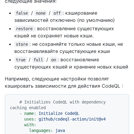
следующие значения:
/
/
: кэширование
false
none
off
зависимостей отключено (по умолчанию)
: восстановление существующих
restore
кэшей не сохраняет новые кэши.
: не сохраняйте только новые кэши, не
store
восстанавливайте существующие кэши
/
/
: восстановление
true
full
on
существующих кэшей и хранение новых кэшей
Например, следующие настройки позволят
кэшировать зависимости для действия CodeQL :
# Initializes CodeQL with dependency 
caching enabled
-
name:
Initialize
CodeQL
uses:
github/codeql-action/init@v4
with:
languages:
java