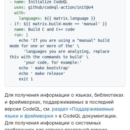
-
name:
Initialize
CodeQL
uses:
github/codeql-action/init@v4
with:
languages:
${{
matrix.language
}}
-
if:
${{
matrix.build-mode
==
'manual'
}}
name:
Build
C
and
C++
code
run:
|

    echo 'If you are using a "manual" build 
mode for one or more of the' \

      'languages you are analyzing, replace 
this with the commands to build' \

      'your code, for example:'

    echo ' make bootstrap'

    echo ' make release'

Для получения информации о языках, библиотеках
и фреймворках, поддерживаемых в последней
версии CodeQL, см.
раздел «Поддерживаемые
языки и фреймворки
» в CodeQL документации.
Для получения информации о системных
требованиях для запуска последней версии