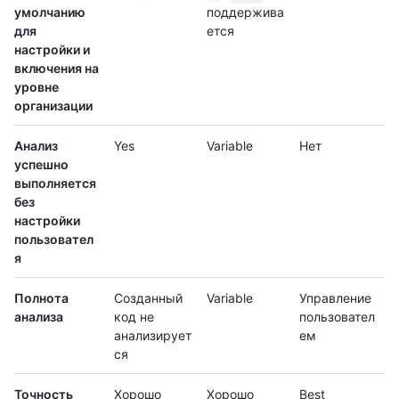
умолчанию
поддержива
для
ется
настройки и
включения на
уровне
организации
Анализ
Yes
Variable
Нет
успешно
выполняется
без
настройки
пользовател
я
Полнота
Созданный
Variable
Управление
анализа
код не
пользовател
анализирует
ем
ся
Точность
Хорошо
Хорошо
Best