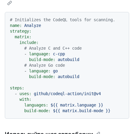
# Initializes the CodeQL tools for scanning.
name:
Analyze
strategy:
matrix:
include:
# Analyze C and C++ code
-
language:
c-cpp
build-mode:
autobuild
# Analyze Go code
-
language:
go
build-mode:
autobuild
steps:
-
uses:
github/codeql-action/init@v4
with:
languages:
${{
matrix.language
}}
build-mode:
${{
matrix.build-mode
}}