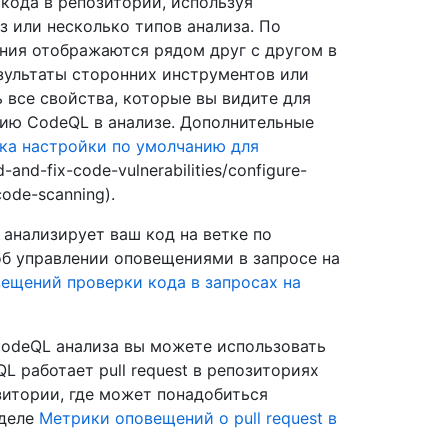
кода в репозитории, используя
з или несколько типов анализа. По
ния отображаются рядом друг с другом в
зультаты сторонних инструментов или
 все свойства, которые вы видите для
ию CodeQL в анализе. Дополнительные
ка настройки по умолчанию для
d-and-fix-code-vulnerabilities/configure-
code-scanning).
 анализирует ваш код на ветке по
 об управлении оповещениями в запросе на
ещений проверки кода в запросах на
CodeQL анализа вы можете использовать
L работает pull request в репозиториях
зитории, где может понадобиться
зделе
Метрики оповещений о pull request в