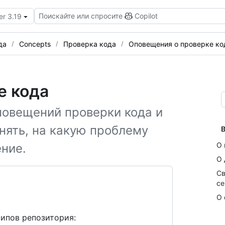
Поискайте или спросите
Copilot
er 3.19
да
Concepts
Проверка кода
Оповещения о проверке ко
е кода
повещений проверки кода и
нять, на какую проблему
В
О 
ние.
О 
Св
се
О 
типов репозитория: