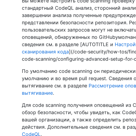
Вы можете настроить code scanning проверку 
стандартный CodeQL анализ, сторонний анали
завершении анализа полученные предупрежде
представлении безопасности репозитория. Ре
пользовательских запросов могут не включать
оповещений, обнаруженных по GitHubумолчан
сведения см. в разделе [AUTOTITLE и
Настрой
сканирования кода
](/code-security/how-tos/fin
code-scanning/configuring-advanced-setup-for-
По умолчанию code scanning он периодически
умолчанию и во время pull request. Сведения
вытягивание см. в разделе
Рассмотрение опов
вытягивание
.
Для code scanning получения оповещений из 
обзор безопасности, чтобы увидеть, как CodeQ
вашей организации, а также определить репо
действия. Дополнительные сведения см. в ра
CodeQL
.