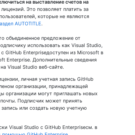
ключиться на выставление счетов на
e лицензий. Это позволяет платить за
пользователей, которые не являются
раздел AUTOTITLE
.
 это объединенное предложение от
дписчику использовать как Visual Studio,
 с GitHub Enterpriseдоступен из Microsoft в
ft Enterprise. Дополнительные сведения
 на Visual Studio веб-сайте.
ицензии, личная учетная запись GitHub
членом организации, принадлежащей
цы организации могут приглашать новых
 почты. Подписчик может принять
 запись или создать новую учетную
 Visual Studio с GitHub Enterpriseсм. в
с помощью GitHub Enterprise
.