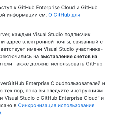
ступ к GitHub Enterprise Cloud и GitHub
ьной информации см.
О GitHub для
rver, каждый Visual Studio подписчик
ли адрес электронной почты, связанный с
тветствует имени Visual Studio участника-
переключились на
выставление счетов на
ватели также должны использовать GitHub
rverGitHub Enterprise Cloudпользователей и
о тех пор, пока вы следуйте инструкциям
Visual Studio с GitHub Enterprise Cloud" и
исано в
Синхронизация использования
м
.