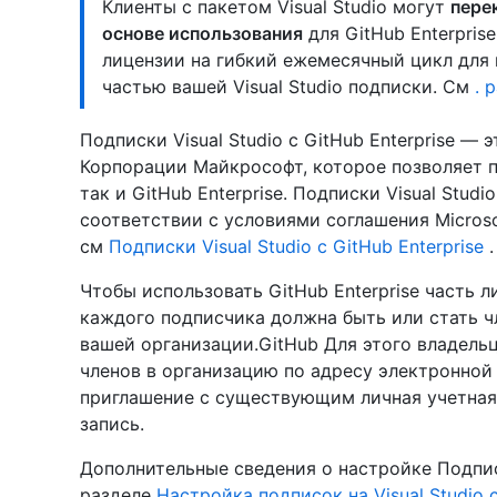
Клиенты с пакетом Visual Studio могут
пере
основе использования
для GitHub Enterpris
лицензии на гибкий ежемесячный цикл для 
частью вашей Visual Studio подписки. См
. 
Подписки Visual Studio с GitHub Enterprise —
Корпорации Майкрософт, которое позволяет по
так и GitHub Enterprise. Подписки Visual Studio
соответствии с условиями соглашения Microso
см
Подписки Visual Studio с GitHub Enterprise
.
Чтобы использовать GitHub Enterprise часть л
каждого подписчика должна быть или стать 
вашей организации.GitHub Для этого владель
членов в организацию по адресу электронной
приглашение с существующим личная учетная
запись.
Дополнительные сведения о настройке Подписки
разделе
Настройка подписок на Visual Studio 