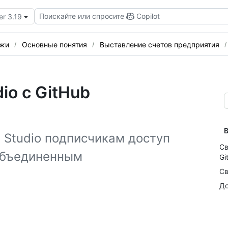
Поискайте или спросите
Copilot
er 3.19
ежи
Основные понятия
Выставление счетов предприятия
io с GitHub
В
 Studio подписчикам доступ
Св
 объединенным
Gi
Св
До