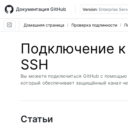
Skip
to
Документация GitHub
Version:
Enterprise Serv
main
content
Домашняя страница
Проверка подлинности
П
Подключение к 
SSH
Вы можете подключиться GitHub с помощью пр
который обеспечивает защищённый канал че
Статьи