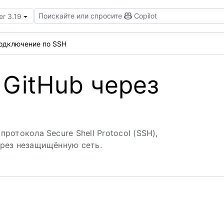
Поискайте или спросите
Copilot
er 3.19
одключение по SSH
GitHub через
отокола Secure Shell Protocol (SSH),
рез незащищённую сеть.