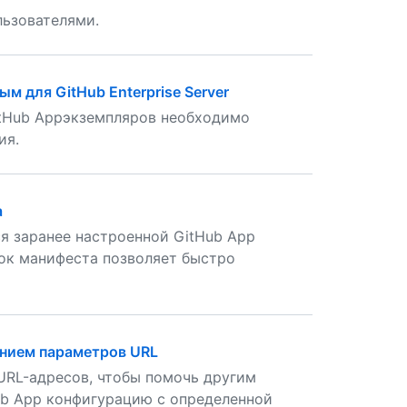
льзователями.
м для GitHub Enterprise Server
GitHub Appэкземпляров необходимо
ия.
а
я заранее настроенной GitHub App
ок манифеста позволяет быстро
анием параметров URL
URL-адресов, чтобы помочь другим
ub App конфигурацию с определенной