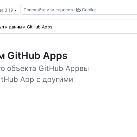
Поискайте или спросите
Copilot
er 3.19
п к данным GitHub Apps
м GitHub Apps
о объекта GitHub Appвы
tHub App с другими