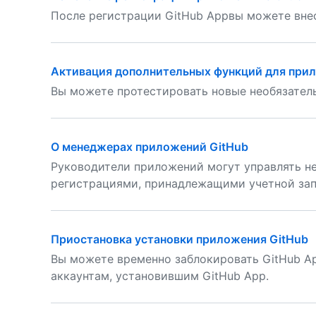
После регистрации GitHub Appвы можете внес
Активация дополнительных функций для при
Вы можете протестировать новые необязатель
О менеджерах приложений GitHub
Руководители приложений могут управлять н
регистрациями, принадлежащими учетной зап
Приостановка установки приложения GitHub
Вы можете временно заблокировать GitHub A
аккаунтам, установившим GitHub App.