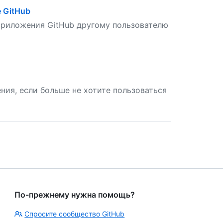
 GitHub
приложения GitHub другому пользователю
ния, если больше не хотите пользоваться
По-прежнему нужна помощь?
Спросите сообщество GitHub