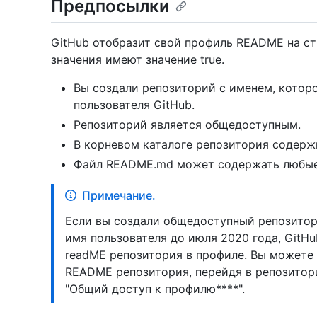
Предпосылки
GitHub отобразит свой профиль README на ст
значения имеют значение true.
Вы создали репозиторий с именем, котор
пользователя GitHub.
Репозиторий является общедоступным.
В корневом каталоге репозитория содерж
Файл README.md может содержать любые
Примечание.
Если вы создали общедоступный репозитори
имя пользователя до июля 2020 года, GitH
readME репозитория в профиле. Вы можете
README репозитория, перейдя в репозитори
"Общий доступ к профилю****".