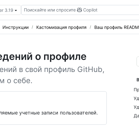
Поискайте или спросите
Copilot
er 3.19
Инструкции
Кастомизация профиля
Ваш профиль READM
едений о профиле
ний в свой профиль GitHub,
м о себе.
В
П
Уд
Уд
авляемые учетные записи пользователей.
Да