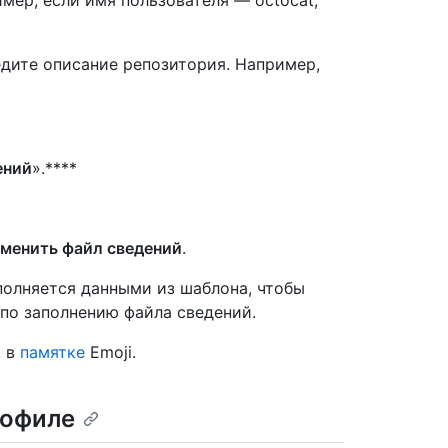
мер, если имя пользователя — octocat,
едите описание репозитория. Например,
ений
».****
менить файл сведений
.
полняется данными из шаблона, чтобы
по заполнению файла сведений.
. в
памятке
Emoji.
рофиле