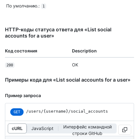
По умолчанию.
:
1
HTTP-коды статуса ответа для «List social
accounts for a user»
Код состояния
Description
OK
200
Примеры кода для «List social accounts for a user»
Пример запроса
/users
/{username}
/social_
accounts
GET
Интерфейс командной
cURL
JavaScript
строки GitHub