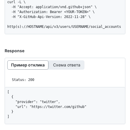
curl -L \

  -H "Accept: application/vnd.github+json" \

  -H "Authorization: Bearer <YOUR-TOKEN>" \

  -H "X-GitHub-Api-Version: 2022-11-28" \

http(s)://HOSTNAME/api/v3/users/USERNAME/social_accounts
Response
Пример отклика
Схема ответа
Status: 200
[

  {

    "provider": "twitter",

    "url": "https://twitter.com/github"

  }

]