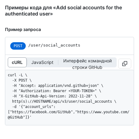
Примеры кода для «Add social accounts for the
authenticated user»
Пример запроса
/user/social_accounts
POST
Интерфейс командной
cURL
JavaScript
строки GitHub
curl -L \

  -X POST \

  -H "Accept: application/vnd.github+json" \

  -H "Authorization: Bearer <YOUR-TOKEN>" \

  -H "X-GitHub-Api-Version: 2022-11-28" \

  http(s)://HOSTNAME/api/v3/user/social_accounts \

  -d '{"account_urls":
["https://facebook.com/GitHub","https://www.youtube.com/
@GitHub"]}'