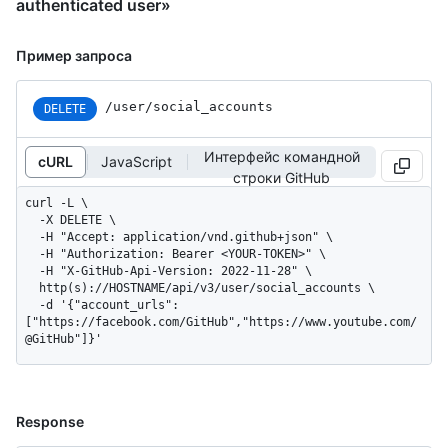
authenticated user»
Пример запроса
/user/social_accounts
DELETE
Интерфейс командной
cURL
JavaScript
строки GitHub
curl -L \

  -X DELETE \

  -H "Accept: application/vnd.github+json" \

  -H "Authorization: Bearer <YOUR-TOKEN>" \

  -H "X-GitHub-Api-Version: 2022-11-28" \

  http(s)://HOSTNAME/api/v3/user/social_accounts \

  -d '{"account_urls":
["https://facebook.com/GitHub","https://www.youtube.com/
@GitHub"]}'
Response