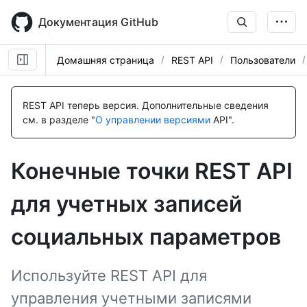
Skip
to
Документация GitHub
main
content
Домашняя страница
REST API
Пользователи
Имя., Тип,
Имя., Тип,
Имя., Тип,
Имя., Тип,
Имя., Тип,
Имя., Тип,
Имя., Тип,
Имя., Тип,
Имя., Тип,
Description
Description
Description
Description
Description
Description
Description
Description
Description
REST API теперь версия.
Дополнительные сведения
см. в разделе "
О управлении версиями
API".
Конечные точки REST API
для учетных записей
социальных параметров
Используйте REST API для
управления учетными записями