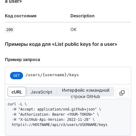
a user»
Код состояния
Description
OK
200
Примеры кода для «List public keys for a user»
Пример запроса
/users/{username}/keys
GET
Интерфейс командной
cURL
JavaScript
строки GitHub
curl -L \

  -H "Accept: application/vnd.github+json" \

  -H "Authorization: Bearer <YOUR-TOKEN>" \

  -H "X-GitHub-Api-Version: 2022-11-28" \

  http(s)://HOSTNAME/api/v3/users/USERNAME/keys