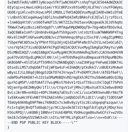
IwIWdSTedU/vBMTJyNcoqvSfKf1wNC66XP\\nhqfYgXJE564AdWZKA3C
0IyCqiv+LHwxLnUHio1a4/r91C8KPzxs6tGxRDjXLd7ms\\nuYFGWymi
UGOE/giHlcxdYcHzwLnPDliMQOLiTkK5AQ0EVuxMygEIAOD+bW1cDTmE
\\nBxh5JECoqeHuwgl6DlLhnubWPkQ4ZeRzBRAsFcEJQlwlJjrzFDicL
+lnm6Qq4tt0\\n560TwHdf15/AKTZIZu7H25axvGNzgeaUkJEJdYAq9z
TKWwX7wKyzBszi485nQg97\\nMfAqwhMpDW0Qqf8+7Ug+WEmfBSGv9uL
3aQC6WEeIsHfri0n0n8v4XgwhfShXguxO\\nCsOztEsuW7WWKW9P4Tng
KKv4lCHdPlV6FwxeMzODBJvc2fkHVHnqc0PqszJ5xcF8\\n6gZCpMM02
7SbpeYWCAD5zwJyYP9ntfO1p2HjnQ1dZaP9FeNcO7uIV1Lnd1eGCu6I\
\nsrVp5k1f3isAEQEAAYkCPgQYAQIACQUCVuxMygIbAgEpCRAyYu/yW6
DScMBdIAQZ\\nAQIABgUCVuxMygAKCRCKohN4dhq2b4tcCACHxmOHVXN
pu47OvUGYQydLgMACUlXN\\nlj+HfE0VReqShxdDmpasAY9IRpuMB2Rs
GK8GbNP+4SlOlAiPf5SMhS7nZNkNDgQQ\\naZ3HFpgrFmFwmE10BKT4i
QtoxELLM57z0qGOAfTsEjWFQa4sF+6IHAQR/ptkdkkI\\nBUEXiMnAwV
wBysLIJiLO8qdjB6qp52QkT074JVrwywT/P+DkMfC2k4r/AfEbf6eF\\
ndmPDuPk6KD87+hJZsSa5MaMUBQVvRO/mgEkhJRITVu58eWGaBOcQJ8g
qurhCqM5P\\nDfUA4TJ7wiqM6sS764vV1rOioTTXkszzhClQqET7hPVn
VQjenYgv0EZHNyQH/1f1\\n/CYqvV1vFjM9vJjMbxXsATCkZe6wvBVKD
8vLsJAr8N+onKQz+4OPc3kmKq7aESu3\\nCi/iuie5KKVwnuNhr9AzT6
1vEkKxwHcVFEvHB77F6ZAAInhRvjzmQbD2dlPLLQCC\\nqDj71ODSSAP
TEmUy6969bgD9PfWei7kNkBIx7s3eBv8yzytSc2EcuUgopqFazquw\\n
Fs1+tqGHjBvQfTo6bqbJjp/9Ci2pvde3ElV2rAgUlb3lqXyXjRDqrXos
h5GcRPQj\\nK8Nhj1BNhnrCVskE4BP0LYbOHuzgm86uXwGCFsY+w2VOs
Sm16Jx5GHyG5S5WU3+D\\nIts/HFYRLiFgDLmTlxo=\\n=+OzK\\n---
--END PGP PUBLIC KEY BLOCK-----\""

}