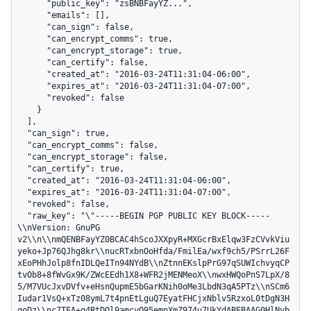
      "public_key": "zsBNBFayYZ...",

      "emails": [],

      "can_sign": false,

      "can_encrypt_comms": true,

      "can_encrypt_storage": true,

      "can_certify": false,

      "created_at": "2016-03-24T11:31:04-06:00",

      "expires_at": "2016-03-24T11:31:04-07:00",

      "revoked": false

    }

  ],

  "can_sign": true,

  "can_encrypt_comms": false,

  "can_encrypt_storage": false,

  "can_certify": true,

  "created_at": "2016-03-24T11:31:04-06:00",

  "expires_at": "2016-03-24T11:31:04-07:00",

  "revoked": false,

  "raw_key": "\"-----BEGIN PGP PUBLIC KEY BLOCK-----
\\nVersion: GnuPG 
v2\\n\\nmQENBFayYZ0BCAC4hScoJXXpyR+MXGcrBxElqw3FzCVvkViu
yeko+Jp76QJhg8kr\\nucRTxbnOoHfda/FmilEa/wxf9ch5/PSrrL26F
xEoPHhJolp8fnIDLQeITn94NYdB\\nZtnnEKslpPrG97qSUWIchvyqCP
tvOb8+8fWvGx9K/ZWcEEdh1X8+WFR2jMENMeoX\\nwxHWQoPnS7LpX/8
5/M7VUcJxvDVfv+eHsnQupmE5bGarKNih0oMe3LbdN3qA5PTz\\nSCm6
Iudar1VsQ+xTz08ymL7t4pnEtLguQ7EyatFHCjxNblv5RzxoL0tDgN3H
qoDz\\nc7TEA+q4RtDQl9amcvQ95emnXmZ974u7UkYdABEBAAG0HlNvb