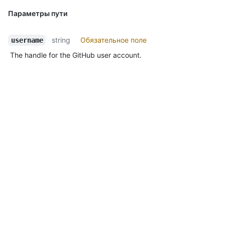
Параметры пути
string
Обязательное поле
username
The handle for the GitHub user account.
Параметры запроса
integer
per_page
The number of results per page (max 100). For more
information, see "
Using pagination in the REST API
."
По умолчанию.
:
30
integer
page
The page number of the results to fetch. For more
information, see "
Using pagination in the REST API
."
По умолчанию.
:
1