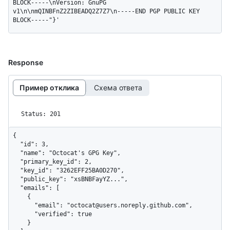
BLOCK-----\nVersion: GnuPG 
v1\n\nmQINBFnZ2ZIBEADQ2Z7Z7\n-----END PGP PUBLIC KEY 
BLOCK-----"}'
Response
Пример отклика
Схема ответа
Status: 201
{

  "id": 3,

  "name": "Octocat's GPG Key",

  "primary_key_id": 2,

  "key_id": "3262EFF25BA0D270",

  "public_key": "xsBNBFayYZ...",

  "emails": [

    {

      "email": "octocat@users.noreply.github.com",

      "verified": true

    }
