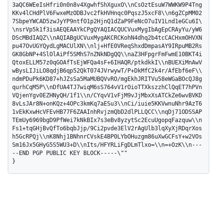
3aQC6WEeIsHfri0n0n8v4XgwhfShXguxO\\nCsOztEsuW7WWKW9P4Tng
KKv4lCHdPlV6FwxeMzODBJvc2fkHVHnqc0PqszJ5xcF8\\n6gZCpMM02
7SbpeYWCAD5zwJyYP9ntfO1p2HjnQ1dZaP9FeNcO7uIV1Lnd1eGCu6I\
\nsrVp5k1f3isAEQEAAYkCPgQYAQIACQUCVuxMygIbAgEpCRAyYu/yW6
DScMBdIAQZ\\nAQIABgUCVuxMygAKCRCKohN4dhq2b4tcCACHxmOHVXN
pu47OvUGYQydLgMACUlXN\\nlj+HfE0VReqShxdDmpasAY9IRpuMB2Rs
GK8GbNP+4SlOlAiPf5SMhS7nZNkNDgQQ\\naZ3HFpgrFmFwmE10BKT4i
QtoxELLM57z0qGOAfTsEjWFQa4sF+6IHAQR/ptkdkkI\\nBUEXiMnAwV
wBysLIJiLO8qdjB6qp52QkT074JVrwywT/P+DkMfC2k4r/AfEbf6eF\\
ndmPDuPk6KD87+hJZsSa5MaMUBQVvRO/mgEkhJRITVu58eWGaBOcQJ8g
qurhCqM5P\\nDfUA4TJ7wiqM6sS764vV1rOioTTXkszzhClQqET7hPVn
VQjenYgv0EZHNyQH/1f1\\n/CYqvV1vFjM9vJjMbxXsATCkZe6wvBVKD
8vLsJAr8N+onKQz+4OPc3kmKq7aESu3\\nCi/iuie5KKVwnuNhr9AzT6
1vEkKxwHcVFEvHB77F6ZAAInhRvjzmQbD2dlPLLQCC\\nqDj71ODSSAP
TEmUy6969bgD9PfWei7kNkBIx7s3eBv8yzytSc2EcuUgopqFazquw\\n
Fs1+tqGHjBvQfTo6bqbJjp/9Ci2pvde3ElV2rAgUlb3lqXyXjRDqrXos
h5GcRPQj\\nK8Nhj1BNhnrCVskE4BP0LYbOHuzgm86uXwGCFsY+w2VOs
Sm16Jx5GHyG5S5WU3+D\\nIts/HFYRLiFgDLmTlxo=\\n=+OzK\\n---
--END PGP PUBLIC KEY BLOCK-----\""

}