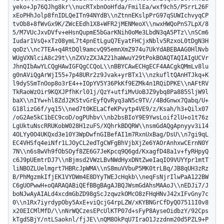
yeko+Jp76QJhg8kr\\nucRTxbnOoHfda/FmilEa/wxf9ch5/PSrrL26F
xEoPHhJolp8fnIDLQeITn94NYdB\\nZtnnEKslpPrG97qSUWIchvyqCP
tvOb8+8fWvGx9K/ZWcEEdh1X8+WFR2jMENMeoX\\nwxHWQoPnS7LpX/8
5/M7VUcJxvDVfv+eHsnQupmE5bGarKNih0oMe3LbdN3qA5PTz\\nSCm6
Iudar1VsQ+xTz08ymL7t4pnEtLguQ7EyatFHCjxNblv5RzxoL0tDgN3H
qoDz\\nc7TEA+q4RtDQl9amcvQ95emnXmZ974u7UkYdABEBAAG0HlNvb
WUgVXNlciA8c29t\\nZXVzZXJAZ21haWwuY29tPokBOAQTAQIAIgUCVr
JhnQIbAwYLCQgHAwIGFQgCCQoL\\nBBYCAwECHgECF4AACgkQMmLv8lu
g0nAViQgArWjI55+7p48URr2z9Jvak+yrBTx1\\nzkufltQAnHTJkq+K
l9dySSmTnOop8o3rE4++IOpYV5Y36PkKf9EZMk4n1RQiDPKE\\nAFtRV
TkRaoWzOir9KQXJPfhKrl01j/QzY+utfiMvUoBJZ9ybq8Pa885SljW9l
baX\\nIYw+hl8ZdJ2KStvGrEyfQvRyq3aN5c9TV//4BdGnwx7Qabq/U+
G18lizG6f/yq15\\ned7t0KELaCfeKPvytp4VE9/z/Ksah/h3+Qilx07
/oG2Ae5kC1bEC9coD/ogPUhbv\\nb2bsBIoY9E9YwsLoif2lU+o1t76z
LgUktuNscRRUKobW028H1zuFS/XQhrkBDQRW\\nsmGdAQgApnyyv3i14
4OLYy0O4UKQxd3e10Y3WpDwfnGIBefAI1m7RxnUxBag/DsU\\n7gi9qL
EC4VHSfq4eiNfr1LJOyCL2edTgCWFgBhVjbXjZe6YAOrAnhxwCErnN0Y
7N\\n6s8wVh9fObSOyf8ZE6G7JeKpcq9Q6gd/KxagfD48a1v+fyRHpyQ
c6J9pUEmtrDJ7\\nBjmsd2VWzLBvNWdHyxDNtZweIaqIO9VUYYpr1mtT
liNBOZLUelmgrt7HBRcJpWMA\\nS8muVVbuP5MK0trLBq/JB8qUH3zRz
B/PhMgzmkIfjEK1VYDWm4E8DYyTWEJcHqkb\\neqFsNjrIlwPaA122BW
C6gUOPwwH+oQARAQABiQEfBBgBAgAJBQJWsmGdAhsMAAoJ\\nEDJi7/J
boNJwAyAIALd4xcdmGbZD98gScJzqwzkOMcO8zFHqHNvJ42xIFvGny7c
0\\n1Rx7iyrdypOby5AxE+viQcjG4rpLZW/xKYBNGrCfDyQO7511I0v8
x20EICMlMfD/\\nNrWQCzesEPcUlKTP07d+sFyP8AyseOidbzY/92Cps
kTgdSBjY/ntLSaoknl/fjJE\\nQM8OkPqU7IraO1Jzzdnm20d5PZL9+P