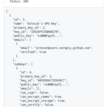
Status: 200
[

  {

    "id": 3,

    "name": "Octocat's GPG Key",

    "primary_key_id": 2,

    "key_id": "3262EFF25BA0D270",

    "public_key": "xsBNBFayYZ...",

    "emails": [

      {

        "email": "octocat@users.noreply.github.com",

        "verified": true

      }

    ],

    "subkeys": [

      {

        "id": 4,

        "primary_key_id": 3,

        "key_id": "4A595D4C72EE49C7",

        "public_key": "zsBNBFayYZ...",

        "emails": [],

        "can_sign": false,

        "can_encrypt_comms": true,

        "can_encrypt_storage": true,

        "can_certify": false,
