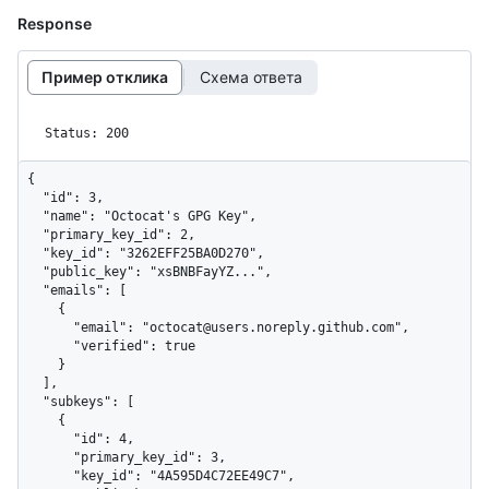
Response
Пример отклика
Схема ответа
Status: 200
{

  "id": 3,

  "name": "Octocat's GPG Key",

  "primary_key_id": 2,

  "key_id": "3262EFF25BA0D270",

  "public_key": "xsBNBFayYZ...",

  "emails": [

    {

      "email": "octocat@users.noreply.github.com",

      "verified": true

    }

  ],

  "subkeys": [

    {

      "id": 4,

      "primary_key_id": 3,

      "key_id": "4A595D4C72EE49C7",
