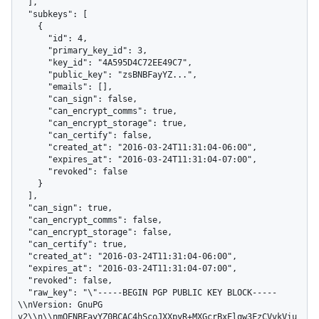
  ],

  "subkeys": [

    {

      "id": 4,

      "primary_key_id": 3,

      "key_id": "4A595D4C72EE49C7",

      "public_key": "zsBNBFayYZ...",

      "emails": [],

      "can_sign": false,

      "can_encrypt_comms": true,

      "can_encrypt_storage": true,

      "can_certify": false,

      "created_at": "2016-03-24T11:31:04-06:00",

      "expires_at": "2016-03-24T11:31:04-07:00",

      "revoked": false

    }

  ],

  "can_sign": true,

  "can_encrypt_comms": false,

  "can_encrypt_storage": false,

  "can_certify": true,

  "created_at": "2016-03-24T11:31:04-06:00",

  "expires_at": "2016-03-24T11:31:04-07:00",

  "revoked": false,

  "raw_key": "\"-----BEGIN PGP PUBLIC KEY BLOCK-----
\\nVersion: GnuPG 
v2\\n\\nmQENBFayYZ0BCAC4hScoJXXpyR+MXGcrBxElqw3FzCVvkViu