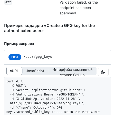
Validation failed, or the
422
endpoint has been
spammed.
Примеры кода для «Create a GPG key for the
authenticated user»
Пример запроса
/user/gpg_keys
POST
Интерфейс командной
cURL
JavaScript
строки GitHub
curl -L \

  -X POST \

  -H "Accept: application/vnd.github+json" \

  -H "Authorization: Bearer <YOUR-TOKEN>" \

  -H "X-GitHub-Api-Version: 2022-11-28" \

  http(s)://HOSTNAME/api/v3/user/gpg_keys \

  -d '{"name":"Octocat'\''s GPG 
Key","armored_public_key":"-----BEGIN PGP PUBLIC KEY 