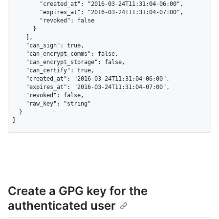
        "created_at": "2016-03-24T11:31:04-06:00",

        "expires_at": "2016-03-24T11:31:04-07:00",

        "revoked": false

      }

    ],

    "can_sign": true,

    "can_encrypt_comms": false,

    "can_encrypt_storage": false,

    "can_certify": true,

    "created_at": "2016-03-24T11:31:04-06:00",

    "expires_at": "2016-03-24T11:31:04-07:00",

    "revoked": false,

    "raw_key": "string"

  }

]
Create a GPG key for the
authenticated user