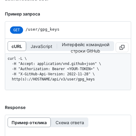
Пример запроса
/user/gpg_keys
GET
Интерфейс командной
cURL
JavaScript
строки GitHub
curl -L \

  -H "Accept: application/vnd.github+json" \

  -H "Authorization: Bearer <YOUR-TOKEN>" \

  -H "X-GitHub-Api-Version: 2022-11-28" \

  http(s)://HOSTNAME/api/v3/user/gpg_keys
Response
Пример отклика
Схема ответа