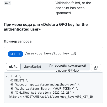
Validation failed, or the
422
endpoint has been
spammed.
Примеры кода для «Delete a GPG key for the
authenticated user»
Пример запроса
/user
/gpg_
keys
/{gpg_
key_
id}
DELETE
Интерфейс командной
cURL
JavaScript
строки GitHub
curl -L \

  -X DELETE \

  -H "Accept: application/vnd.github+json" \

  -H "Authorization: Bearer <YOUR-TOKEN>" \

  -H "X-GitHub-Api-Version: 2022-11-28" \

  http(s)://HOSTNAME/api/v3/user/gpg_keys/GPG_KEY_ID