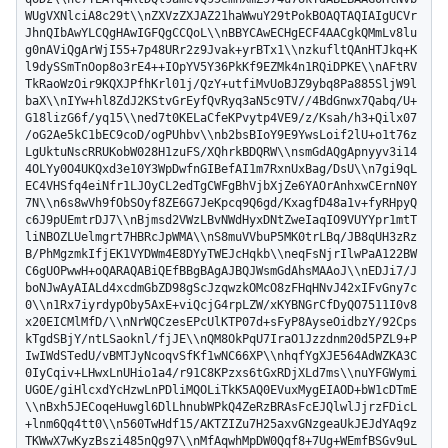
WUgVXNlciA8c29t\\nZXVzZXJAZ21haWwuY29tPokBOAQTAQIAIgUCVr
JhnQIbAwYLCQgHAwIGFQgCCQoL\\nBBYCAwECHgECF4AACgkQMmLv8lu
g0nAViQgArWjI55+7p48URr2z9Jvak+yrBTx1\\nzkufltQAnHTJkq+K
l9dySSmTnOop8o3rE4++IOpYV5Y36PkKf9EZMk4n1RQiDPKE\\nAFtRV
TkRaoWzOir9KQXJPfhKrl01j/QzY+utfiMvUoBJZ9ybq8Pa885SljW9l
baX\\nIYw+hl8ZdJ2KStvGrEyfQvRyq3aN5c9TV//4BdGnwx7Qabq/U+
G18lizG6f/yq15\\ned7t0KELaCfeKPvytp4VE9/z/Ksah/h3+Qilx07
/oG2Ae5kC1bEC9coD/ogPUhbv\\nb2bsBIoY9E9YwsLoif2lU+o1t76z
LgUktuNscRRUKobW028H1zuFS/XQhrkBDQRW\\nsmGdAQgApnyyv3i14
4OLYy0O4UKQxd3e10Y3WpDwfnGIBefAI1m7RxnUxBag/DsU\\n7gi9qL
EC4VHSfq4eiNfr1LJOyCL2edTgCWFgBhVjbXjZe6YAOrAnhxwCErnN0Y
7N\\n6s8wVh9fObSOyf8ZE6G7JeKpcq9Q6gd/KxagfD48a1v+fyRHpyQ
c6J9pUEmtrDJ7\\nBjmsd2VWzLBvNWdHyxDNtZweIaqIO9VUYYpr1mtT
liNBOZLUelmgrt7HBRcJpWMA\\nS8muVVbuP5MK0trLBq/JB8qUH3zRz
B/PhMgzmkIfjEK1VYDWm4E8DYyTWEJcHqkb\\neqFsNjrIlwPaA122BW
C6gUOPwwH+oQARAQABiQEfBBgBAgAJBQJWsmGdAhsMAAoJ\\nEDJi7/J
boNJwAyAIALd4xcdmGbZD98gScJzqwzkOMcO8zFHqHNvJ42xIFvGny7c
0\\n1Rx7iyrdypOby5AxE+viQcjG4rpLZW/xKYBNGrCfDyQO7511I0v8
x20EICMlMfD/\\nNrWQCzesEPcUlKTP07d+sFyP8AyseOidbzY/92Cps
kTgdSBjY/ntLSaoknl/fjJE\\nQM8OkPqU7IraO1Jzzdnm20d5PZL9+P
IwIWdSTedU/vBMTJyNcoqvSfKf1wNC66XP\\nhqfYgXJE564AdWZKA3C
0IyCqiv+LHwxLnUHio1a4/r91C8KPzxs6tGxRDjXLd7ms\\nuYFGWymi
UGOE/giHlcxdYcHzwLnPDliMQOLiTkK5AQ0EVuxMygEIAOD+bW1cDTmE
\\nBxh5JECoqeHuwgl6DlLhnubWPkQ4ZeRzBRAsFcEJQlwlJjrzFDicL
+lnm6Qq4tt0\\n560TwHdf15/AKTZIZu7H25axvGNzgeaUkJEJdYAq9z
TKWwX7wKyzBszi485nQg97\\nMfAqwhMpDW0Qqf8+7Ug+WEmfBSGv9uL