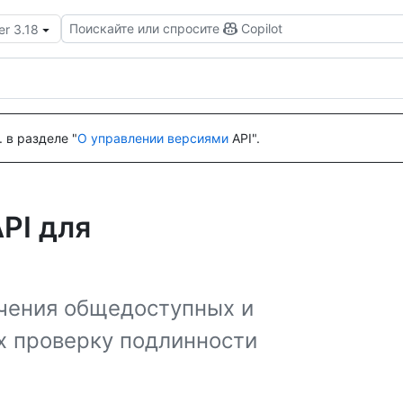
Поискайте или спросите
Copilot
er 3.18
 в разделе "
О управлении версиями
API".
PI для
учения общедоступных и
х проверку подлинности