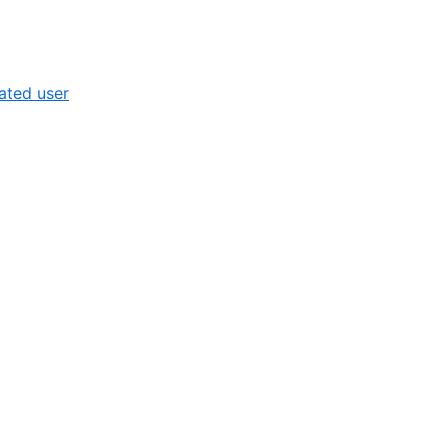
4
of
4
2
,
cated user
of
3
8
of
8
f