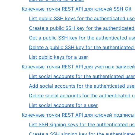
5
of
5
,
Конечные точки REST API для ключей SSH Git
5
of
5
List public SSH keys for the authenticated use
5
o
Create a public SSH key for the authenticated
7
Get a public SSH key for the authenticated us
Delete a public SSH key for the authenticated
,
List public keys for a user
5
Конечные точки REST API для учетных записе
of
List social accounts for the authenticated user
5
Add social accounts for the authenticated use
Delete social accounts for the authenticated u
,
List social accounts for a user
4
Конечные точки REST API для ключей подпис
of
List SSH signing keys for the authenticated us
4
Create a SSH signing key for the authenticate