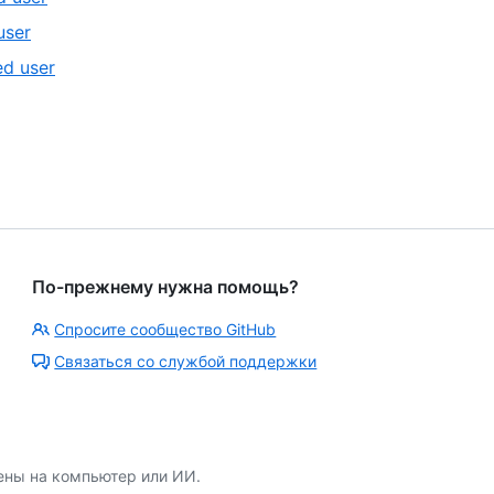
7
of
2
,
user
5
of
3
,
ed user
5
of
4
5
of
5
По-прежнему нужна помощь?
Спросите сообщество GitHub
Связаться со службой поддержки
ены на компьютер или ИИ.