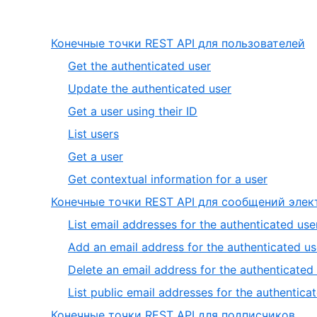
,
Конечные точки REST API для пользователей
1
,
Get the authenticated user
of
1
,
Update the authenticated user
7
of
2
,
Get a user using their ID
6
of
3
,
List users
6
of
4
,
Get a user
6
of
5
,
Get contextual information for a user
6
of
6
Конечные точки REST API для сообщений элек
6
of
List email addresses for the authenticated use
6
Add an email address for the authenticated us
Delete an email address for the authenticated
List public email addresses for the authentica
,
Конечные точки REST API для подписчиков