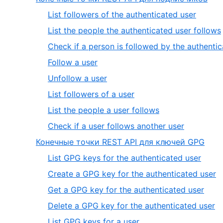
3
,
List followers of the authenticated user
of
1
,
List the people the authenticated user follows
7
of
Check if a person is followed by the authenti
8
,
Follow a user
4
,
Unfollow a user
of
5
,
List followers of a user
8
of
6
,
List the people a user follows
8
of
7
,
Check if a user follows another user
8
of
8
,
Конечные точки REST API для ключей GPG
8
of
4
,
List GPG keys for the authenticated user
8
of
1
,
Create a GPG key for the authenticated user
7
of
2
,
Get a GPG key for the authenticated user
5
o
3
,
Delete a GPG key for the authenticated user
5
of
4
,
List GPG keys for a user