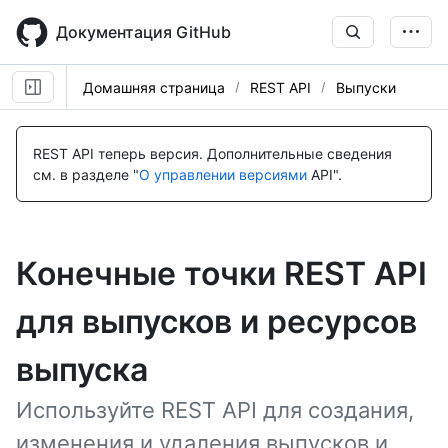
Skip
to
Документация GitHub
main
content
Домашняя страница
REST API
Выпуски
REST API теперь версия.
Дополнительные сведения
см. в разделе "
О управлении версиями
API".
Конечные точки REST API
для выпусков и ресурсов
выпуска
Используйте REST API для создания,
изменения и удаления выпусков и