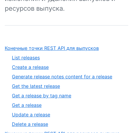
ресурсов выпуска.
,
Конечные точки REST API для выпусков
1
,
List releases
of
1
,
Create a release
2
of
2
,
Generate release notes content for a release
8
of
3
,
Get the latest release
8
of
4
,
Get a release by tag name
8
of
5
,
Get a release
8
of
6
,
Update a release
8
of
7
,
Delete a release
8
of
8