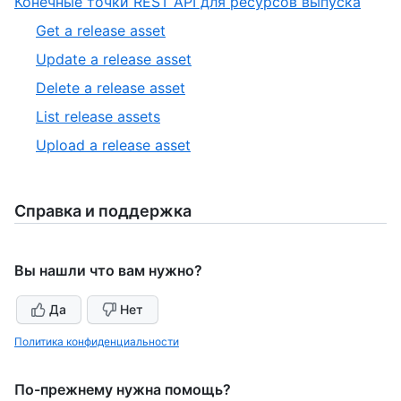
,
Конечные точки REST API для ресурсов выпуска
8
of
2
,
Get a release asset
8
of
1
,
Update a release asset
2
of
2
,
Delete a release asset
5
of
3
,
List release assets
5
of
4
,
Upload a release asset
5
of
5
5
of
5
Справка и поддержка
Вы нашли что вам нужно?
Да
Нет
Политика конфиденциальности
По-прежнему нужна помощь?