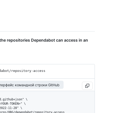
he repositories Dependabot can access in an
dabot
/repository-access
терфейс командной строки GitHub
/orgs/ORG/dependabot/repository-access