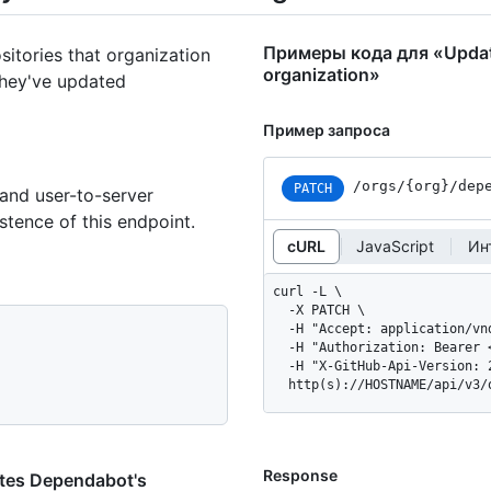
Примеры кода для «Updates
sitories that organization
organization»
hey've updated
Пример запроса
/orgs
/{org}
/dep
PATCH
 and user-to-server
stence of this endpoint.
cURL
JavaScript
Ин
curl -L \

  -X PATCH \

  -H "Accept: application/vnd.github+json" \

  -H "Authorization: Bearer <YOUR-TOKEN>" \

  -H "X-GitHub-Api-Version: 2022-11-28" \

  http(s)://HOSTNAME/api/v3
Response
es Dependabot's