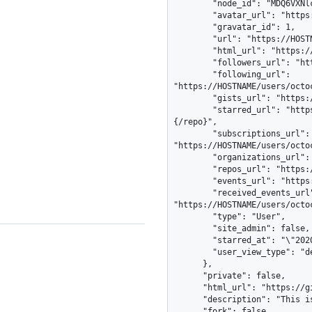
        "node_id": "MDQ6VXNlcjE=",

        "avatar_url": "https://avatars.githubusercontent.com/u/1?v=4",

        "gravatar_id": 1,

        "url": "https://HOSTNAME/users/octocat",

        "html_url": "https://github.com/octocat/example-repo",

        "followers_url": "https://HOSTNAME/users/octocat/followers",

        "following_url": 
"https://HOSTNAME/users/octo
        "gists_url": "https://HOSTNAME/users/octocat/gists{/gist_id}",

        "starred_url": "https://HOSTNAME/users/octocat/starred{/owner}
{/repo}",

        "subscriptions_url": 
"https://HOSTNAME/users/octoc
        "organizations_url": "https://HOSTNAME/users/octocat/orgs",

        "repos_url": "https://HOSTNAME/users/octocat/repos",

        "events_url": "https://HOSTNAME/users/octocat/events{/privacy}",

        "received_events_url": 
"https://HOSTNAME/users/octoc
        "type": "User",

        "site_admin": false,

        "starred_at": "\"2020-07-09T00:17:55Z\"",

        "user_view_type": "default"

      },

      "private": false,

      "html_url": "https://github.com/octocat/example-repo",

      "description": "This is an example repository.",

      "fork": false,
