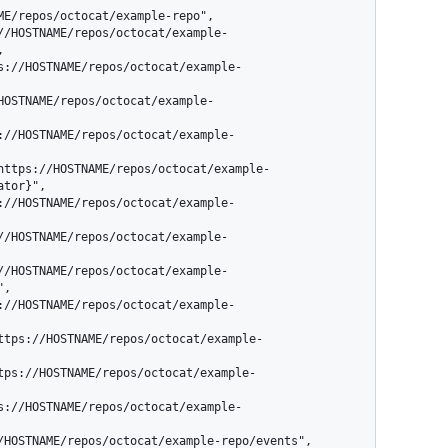


tor}",

,
