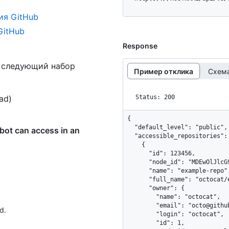
ия GitHub
GitHub
Response
ь следующий набор
Пример отклика
Схема
ead)
Status: 200
{

  "default_level": "public",

bot can access in an
  "accessible_repositories": [

    {

      "id": 123456,

      "node_id": "MDEwOlJlcG9zaXRvcnkxMjM0NTY=",

      "name": "example-repo",

      "full_name": "octocat/example-repo",

      "owner": {

        "name": "octocat",

        "email": "octo@github.com",

d.
        "login": "octocat",

        "id": 1,
