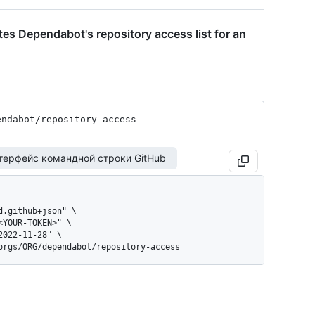
 Dependabot's repository access list for an
endabot
/repository-access
терфейс командной строки GitHub
/orgs/ORG/dependabot/repository-access