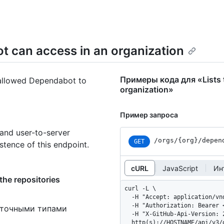
ot can access in an organization
Примеры кода для «Lists t
e allowed Dependabot to
organization»
Пример запроса
 and user-to-server
/orgs
/{org}
/depen
GET
stence of this endpoint.
cURL
JavaScript
Ин
he repositories
curl -L \

  -H "Accept: application/vnd.github+json" \

  -H "Authorization: Bearer <YOUR-TOKEN>" \

 точными типами
  -H "X-GitHub-Api-Version: 2022-11-28" \

  http(s)://HOSTNAME/api/v3