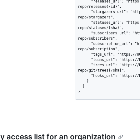
      "releases_url": "https://HOSTNAME/repos/octocat/example-
repo/releases{/id}",

      "stargazers_url": "https://HOSTNAME/repos/octocat/example-
repo/stargazers",

      "statuses_url": "https://HOSTNAME/repos/octocat/example-
repo/statuses/{sha}",

      "subscribers_url": "https://HOSTNAME/repos/octocat/example-
repo/subscribers",

      "subscription_url": "https://HOSTNAME/repos/octocat/example-
repo/subscription",

      "tags_url": "https://HOSTNAME/repos/octocat/example-repo/tags",

      "teams_url": "https://HOSTNAME/repos/octocat/example-repo/teams",

      "trees_url": "https://HOSTNAME/repos/octocat/example-
repo/git/trees{/sha}",

      "hooks_url": "https://HOSTNAME/repos/octocat/example-repo/hooks"

    }

  ]

}
 access list for an organization