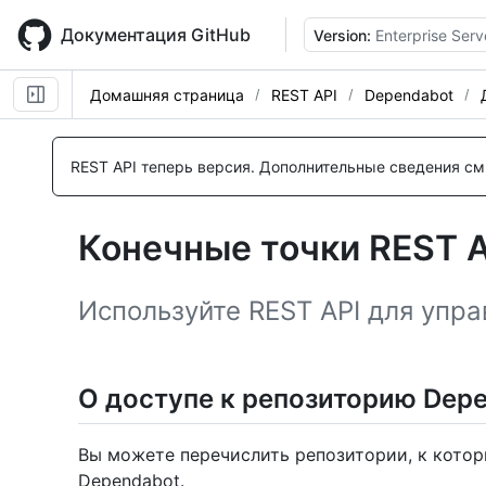
Skip
to
Документация GitHub
Version:
Enterprise Serv
main
content
Домашняя страница
REST API
Dependabot
Имя., Тип,
Имя., Тип,
Имя., Тип,
Имя., Тип,
Имя., Тип,
Имя., Тип,
Имя., Тип,
Имя., Тип,
Имя., Тип,
Description
Description
Description
Description
Description
Description
Description
Description
Description
REST API теперь версия.
Дополнительные сведения см.
Конечные точки REST A
Используйте REST API для упра
О доступе к репозиторию Dep
Вы можете перечислить репозитории, к котор
Dependabot.