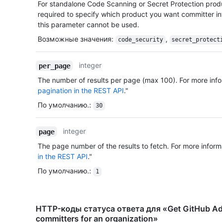
For standalone Code Scanning or Secret Protection produ
required to specify which product you want committer inf
this parameter cannot be used.
Возможные значения
:
,
code_security
secret_protect
integer
per_page
The number of results per page (max 100). For more info
pagination in the REST API
."
По умолчанию.
:
30
integer
page
The page number of the results to fetch. For more inform
in the REST API
."
По умолчанию.
:
1
HTTP-коды статуса ответа для «Get GitHub Adv
committers for an organization»