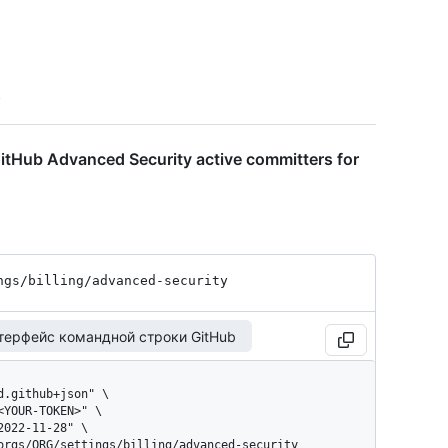
tHub Advanced Security active committers for
ngs
/billing
/advanced-security
терфейс командной строки GitHub
/orgs/ORG/settings/billing/advanced-security