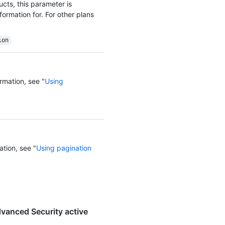
cts, this parameter is
ormation for. For other plans
ion
rmation, see "
Using
ation, see "
Using pagination
anced Security active