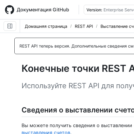
Skip
to
Документация GitHub
Version:
Enterprise Serv
main
content
Домашняя страница
REST API
Выставление сч
Имя., Тип,
Имя., Тип,
Имя., Тип,
Description
Description
Description
REST API теперь версия.
Дополнительные сведения см.
Конечные точки REST A
Используйте REST API для полу
Сведения о выставлении счет
Вы можете получить сведения о выставлении 
выставления счетов
.