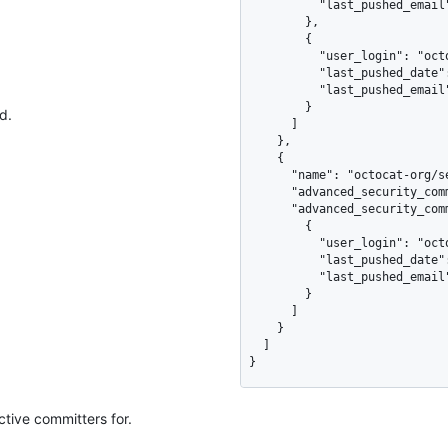
          "last_pushed_email": "octocat@github.com"

        },

        {

          "user_login": "octokitten",

          "last_pushed_date": "2021-10-25",

          "last_pushed_email": "octokitten@github.com"

        }

d.
      ]

    },

    {

      "name": "octocat-org/server",

      "advanced_security_committers": 1,

      "advanced_security_committers_breakdown": [

        {

          "user_login": "octokitten",

          "last_pushed_date": "2021-10-26",

          "last_pushed_email": "octokitten@github.com"

        }

      ]

    }

  ]

}
tive committers for.