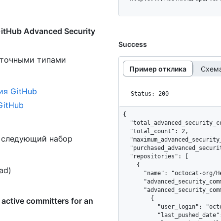
itHub Advanced Security
Success
 точными типами
Пример отклика
Схема
ия GitHub
Status: 200
GitHub
{

  "total_advanced_security_committers": 2,

  "total_count": 2,

ь следующий набор
  "maximum_advanced_security_committers": 4,

  "purchased_advanced_security_committers": 4,

  "repositories": [

    {

ead)
      "name": "octocat-org/Hello-World",

      "advanced_security_committers": 2,

      "advanced_security_committers_breakdown": [

        {

ctive committers for an
          "user_login": "octocat",

          "last_pushed_date": "2021-11-03",
