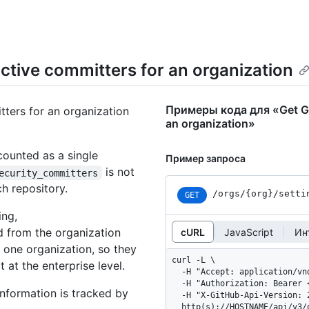
ctive committers for an organization
Примеры кода для «Get Gi
ters for an organization
an organization»
 counted as a single
Пример запроса
is not
ecurity_committers
h repository.
/orgs
/{org}
/setti
GET
ing,
d from the organization
cURL
JavaScript
Ин
 one organization, so they
curl -L \

 at the enterprise level.
  -H "Accept: application/vnd.github+json" \

  -H "Authorization: Bearer <YOUR-TOKEN>" \

information is tracked by
  -H "X-GitHub-Api-Version: 2022-11-28" \

  http(s)://HOSTNAME/api/v3