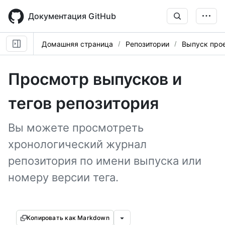
Skip
to
Документация GitHub
main
content
Домашняя страница
Репозитории
Выпуск про
Просмотр выпусков и
тегов репозитория
Вы можете просмотреть
хронологический журнал
репозитория по имени выпуска или
номеру версии тега.
Копировать как Markdown