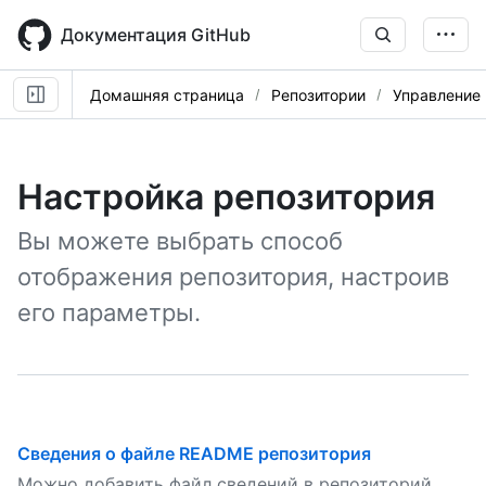
Skip
to
Документация GitHub
main
content
Домашняя страница
Репозитории
Управление
Настройка репозитория
Вы можете выбрать способ
отображения репозитория, настроив
его параметры.
Сведения о файле README репозитория
Можно добавить файл сведений в репозиторий,