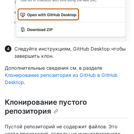
Следуйте инструкциям, GitHub Desktop чтобы
завершить клон.
Дополнительные сведения см. в разделе
Клонирование репозитория из GitHub в GitHub
Desktop
.
Клонирование пустого
репозитория
Пустой репозиторий не содержит файлов. Это
часто происходит, если вы не инициализируете