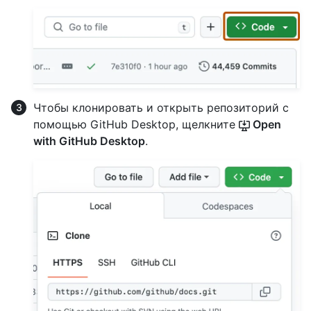
Чтобы клонировать и открыть репозиторий с
помощью GitHub Desktop, щелкните
Open
with GitHub Desktop
.