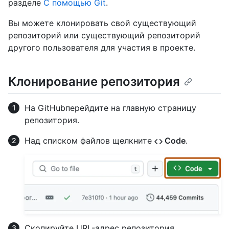
разделе
С помощью Git
.
Вы можете клонировать свой существующий
репозиторий или существующий репозиторий
другого пользователя для участия в проекте.
Клонирование репозитория
На GitHubперейдите на главную страницу
репозитория.
Над списком файлов щелкните
Code
.
Скопируйте URL-адрес репозитория.