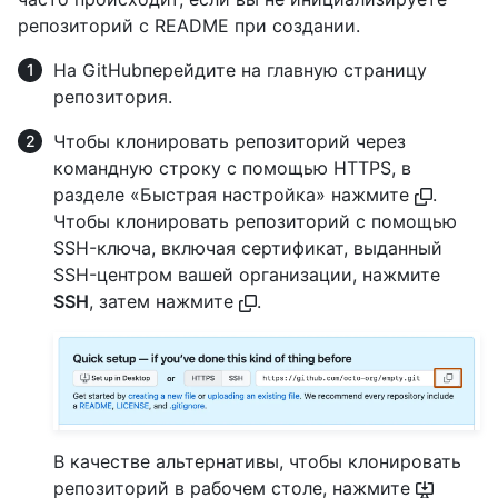
репозиторий с README при создании.
На GitHubперейдите на главную страницу
репозитория.
Чтобы клонировать репозиторий через
командную строку с помощью HTTPS, в
разделе «Быстрая настройка» нажмите
.
Чтобы клонировать репозиторий с помощью
SSH-ключа, включая сертификат, выданный
SSH-центром вашей организации, нажмите
SSH
, затем нажмите
.
В качестве альтернативы, чтобы клонировать
репозиторий в рабочем столе, нажмите