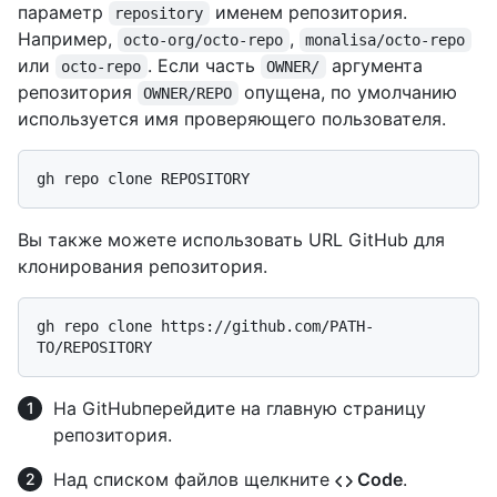
параметр
именем репозитория.
repository
Например,
,
octo-org/octo-repo
monalisa/octo-repo
или
. Если часть
аргумента
octo-repo
OWNER/
репозитория
опущена, по умолчанию
OWNER/REPO
используется имя проверяющего пользователя.
Вы также можете использовать URL GitHub для
клонирования репозитория.
gh repo clone https://github.com/PATH-
На GitHubперейдите на главную страницу
репозитория.
Над списком файлов щелкните
Code
.