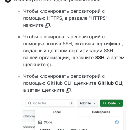
Чтобы клонировать репозиторий с
помощью HTTPS, в разделе "HTTPS"
нажмите
.
Чтобы клонировать репозиторий с
помощью ключа SSH, включая сертификат,
выданный центром сертификации SSH
вашей организации, щелкните
SSH
, а затем
щелкните
.
Чтобы клонировать репозиторий с
помощью GitHub CLI, щелкните
GitHub CLI
,
а затем щелкните
.