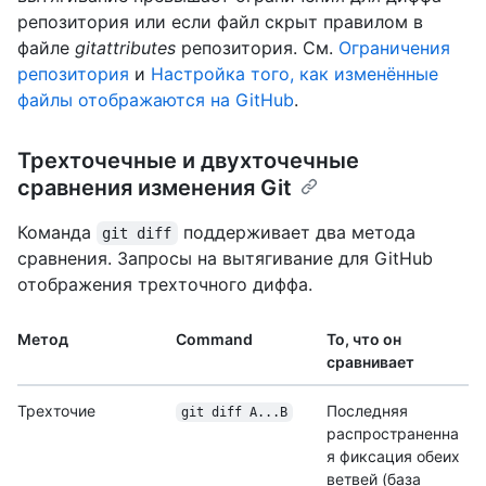
репозитория или если файл скрыт правилом в
файле
gitattributes
репозитория. См.
Ограничения
репозитория
и
Настройка того, как изменённые
файлы отображаются на GitHub
.
Трехточечные и двухточечные
сравнения изменения Git
Команда
поддерживает два метода
git diff
сравнения. Запросы на вытягивание для GitHub
отображения трехточного диффа.
Метод
Command
То, что он
сравнивает
Трехточие
Последняя
git diff A...B
распространенна
я фиксация обеих
ветвей (база