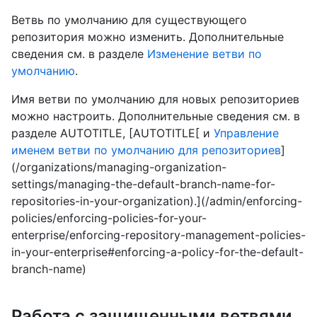
Ветвь по умолчанию для существующего
репозитория можно изменить. Дополнительные
сведения см. в разделе
Изменение ветви по
умолчанию
.
Имя ветви по умолчанию для новых репозиториев
можно настроить. Дополнительные сведения см. в
разделе AUTOTITLE, [AUTOTITLE[ и
Управление
именем ветви по умолчанию для репозиториев
]
(/organizations/managing-organization-
settings/managing-the-default-branch-name-for-
repositories-in-your-organization).](/admin/enforcing-
policies/enforcing-policies-for-your-
enterprise/enforcing-repository-management-policies-
in-your-enterprise#enforcing-a-policy-for-the-default-
branch-name)
Работа с защищенными ветвями