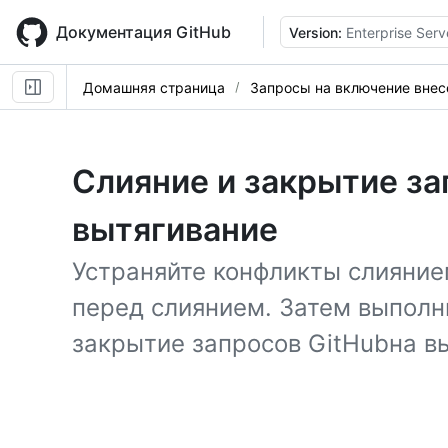
Skip
to
Документация GitHub
Version:
Enterprise Serv
main
content
Домашняя страница
Запросы на включение вне
Слияние и закрытие за
вытягивание
Устраняйте конфликты слияние
перед слиянием. Затем выполни
закрытие запросов GitHubна в