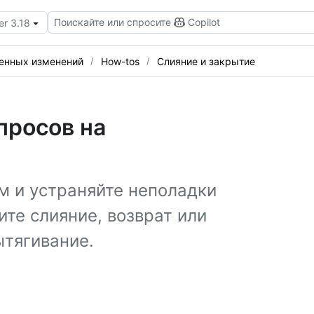
Поискайте или спросите
Copilot
er 3.18
сенных изменений
How-tos
Слияние и закрытие
просов на
м и устраняйте неполадки
те слияние, возврат или
ытягивание.