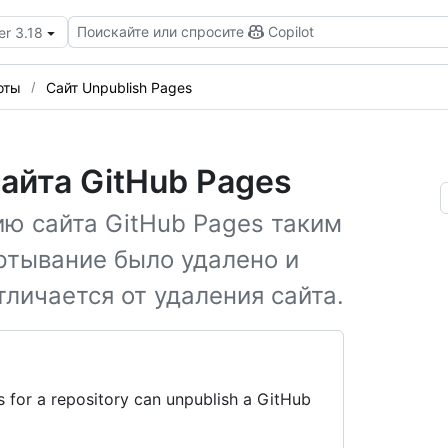
Поискайте или спросите
Copilot
er 3.18
оты
Сайт Unpublish Pages
айта GitHub Pages
ю сайта GitHub Pages таким
ртывание было удалено и
тличается от удаления сайта.
 for a repository can unpublish a GitHub