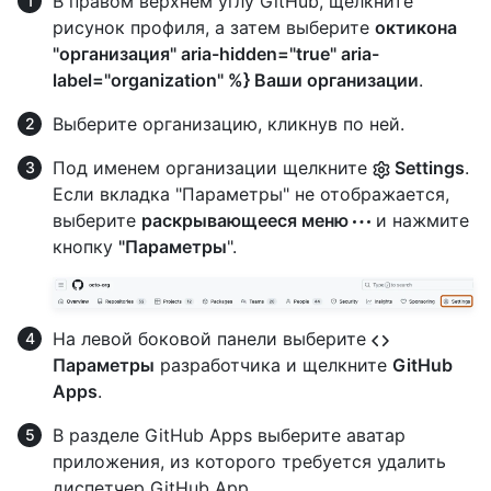
В правом верхнем углу GitHub, щелкните
рисунок профиля, а затем выберите
октикона
"организация" aria-hidden="true" aria-
label="organization" %} Ваши организации
.
Выберите организацию, кликнув по ней.
Под именем организации щелкните
Settings
.
Если вкладка "Параметры" не отображается,
выберите
раскрывающееся меню
и нажмите
кнопку
"Параметры
".
На левой боковой панели выберите
Параметры
разработчика и щелкните
GitHub
Apps
.
В разделе GitHub Apps выберите аватар
приложения, из которого требуется удалить
диспетчер GitHub App.