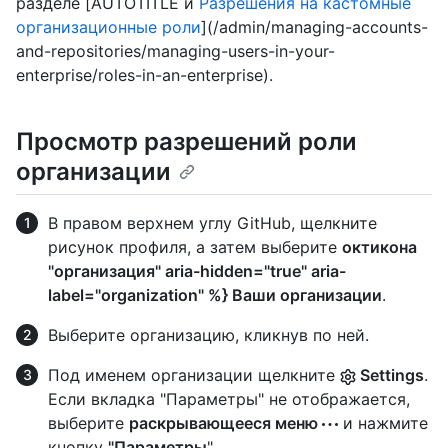
разделе [AUTOTITLE и
Разрешения на кастомные
организационные роли
](/admin/managing-accounts-
and-repositories/managing-users-in-your-
enterprise/roles-in-an-enterprise).
Просмотр разрешений роли
организации
В правом верхнем углу GitHub, щелкните
рисунок профиля, а затем выберите
октикона
"организация" aria-hidden="true" aria-
label="organization" %} Ваши организации
.
Выберите организацию, кликнув по ней.
Под именем организации щелкните
Settings
.
Если вкладка "Параметры" не отображается,
выберите
раскрывающееся меню
и нажмите
кнопку
"Параметры
".