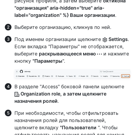
рисунок профиля, а затем выберите
октикона
"организация" aria-hidden="true" aria-
label="organization" %} Ваши организации
.
Выберите организацию, кликнув по ней.
Под именем организации щелкните
Settings
.
Если вкладка "Параметры" не отображается,
выберите
раскрывающееся меню
и нажмите
кнопку
"Параметры
".
В разделе "Access" боковой панели щелкните
Organization role, а затем щелкните
назначения
ролей
.
При необходимости, чтобы отфильтровать
назначения ролей для пользователей,
щелкните вкладку
"Пользователи
". Чтобы
отфильтровать назначения ролей для команд,