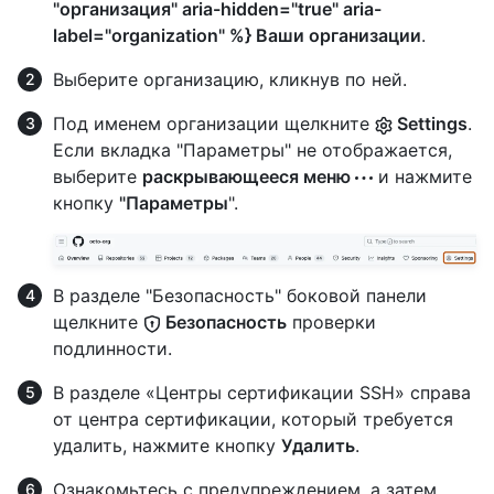
"организация" aria-hidden="true" aria-
label="organization" %} Ваши организации
.
Выберите организацию, кликнув по ней.
Под именем организации щелкните
Settings
.
Если вкладка "Параметры" не отображается,
выберите
раскрывающееся меню
и нажмите
кнопку
"Параметры
".
В разделе "Безопасность" боковой панели
щелкните
Безопасность
проверки
подлинности.
В разделе «Центры сертификации SSH» справа
от центра сертификации, который требуется
удалить, нажмите кнопку
Удалить
.
Ознакомьтесь с предупреждением, а затем