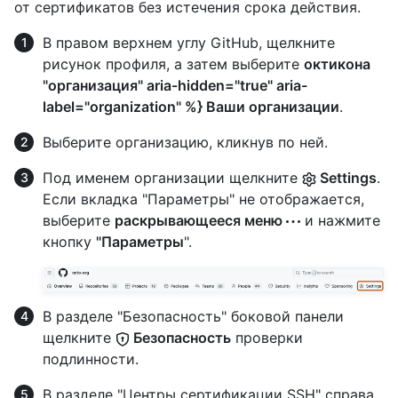
от сертификатов без истечения срока действия.
В правом верхнем углу GitHub, щелкните
рисунок профиля, а затем выберите
октикона
"организация" aria-hidden="true" aria-
label="organization" %} Ваши организации
.
Выберите организацию, кликнув по ней.
Под именем организации щелкните
Settings
.
Если вкладка "Параметры" не отображается,
выберите
раскрывающееся меню
и нажмите
кнопку
"Параметры
".
В разделе "Безопасность" боковой панели
щелкните
Безопасность
проверки
подлинности.
В разделе "Центры сертификации SSH" справа