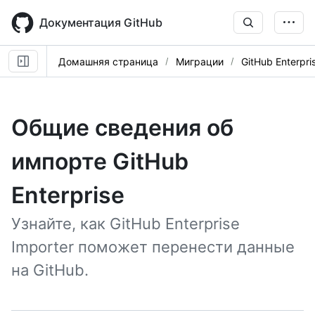
Skip
to
Документация GitHub
main
content
Домашняя страница
Миграции
GitHub Enterpri
Общие сведения об
импорте GitHub
Enterprise
Узнайте, как GitHub Enterprise
Importer поможет перенести данные
на GitHub.