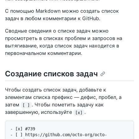
С помощью Markdown можно создать список
задач в любом комментарии к GitHub.
Сводные сведения о списке задач можно
просмотреть в списках проблем и запросов на
вытягивание, когда список задач находится в
первоначальном комментарии.
Создание списков задач
Чтобы создать список задач, добавьте к
элементам списка префикс — дефис, пробел, а
затем
. Чтобы пометить задачу как
[ ]
завершенную, используйте
.
[x]
-
-
 [ ] https://github.com/octo-org/octo-