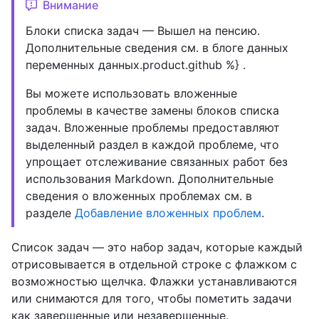
Внимание
Блоки списка задач — Вышел на пенсию.
Дополнительные сведения см. в блоге
данных
переменных данных.product.github %} .
Вы можете использовать вложенные
проблемы в качестве замены блоков списка
задач. Вложенные проблемы предоставляют
выделенный раздел в каждой проблеме, что
упрощает отслеживание связанных работ без
использования Markdown. Дополнительные
сведения о вложенных проблемах см. в
разделе
Добавление вложенных проблем
.
Список задач — это набор задач, которые каждый
отрисовывается в отдельной строке с флажком с
возможностью щелчка. Флажки устанавливаются
или снимаются для того, чтобы пометить задачи
как завершенные или незавершенные.