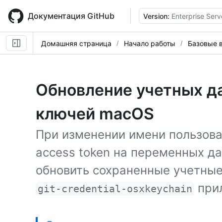
Skip
to
Документация GitHub
Version:
Enterprise Serv
main
content
Домашняя страница
Начало работы
Базовые 
Обновление учетных д
ключей macOS
При изменении имени пользоват
access token на переменных 
обновить сохраненные учетные
при
git-credential-osxkeychain