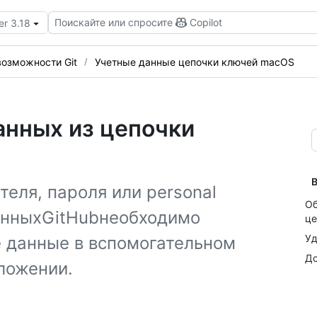
Поискайте или спросите
Copilot
er 3.18
возможности Git
Учетные данные цепочки ключей macOS
анных из цепочки
В
еля, пароля или personal
Об
данныхGitHubнеобходимо
це
Уд
 данные в вспомогательном
До
ложении.