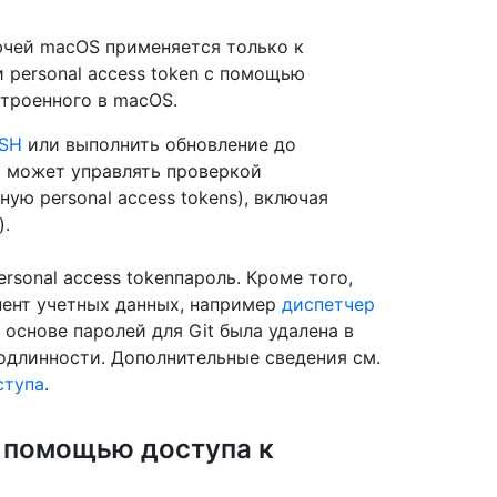
ючей macOS применяется только к
 personal access token с помощью
строенного в macOS.
SSH
или выполнить обновление до
 может управлять проверкой
ую personal access tokens), включая
).
ersonal access tokenпароль. Кроме того,
ент учетных данных, например
диспетчер
 основе паролей для Git была удалена в
одлинности. Дополнительные сведения см.
ступа
.
 помощью доступа к