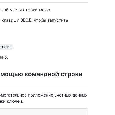
равой части строки меню.
е клавишу ВВОД, чтобы запустить
.
STNAME
нно.
помощью командной строки
омогательное приложение учетных данных
чки ключей.