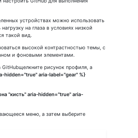
 настроить GitHub для выполнения
еленных устройствах можно использовать
 нагрузку на глаза в условиях низкой
я такой вид.
ьзоваться высокой контрастностью темы, с
аном и фоновыми элементами.
а GitHubщелкните рисунок профиля, а
-hidden="true" aria-label="gear" %}
на "кисть" aria-hidden="true" aria-
вающееся меню, а затем выберите