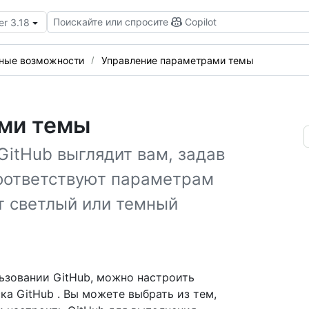
Поискайте или спросите
Copilot
er 3.18
ные возможности
Управление параметрами темы
ми темы
GitHub выглядит вам, задав
соответствуют параметрам
т светлый или темный
льзовании GitHub, можно настроить
а GitHub . Вы можете выбрать из тем,