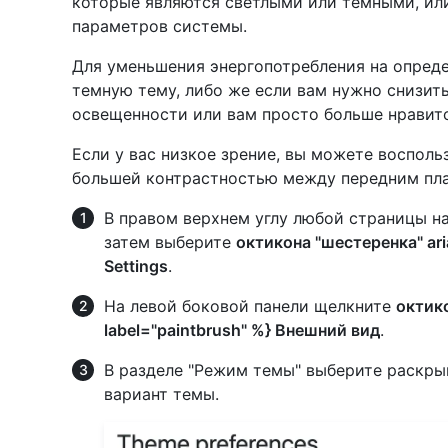
которые являются светлыми или темными, или
параметров системы.
Для уменьшения энергопотребления на опред
темную тему, либо же если вам нужно снизить
освещенности или вам просто больше нравитс
Если у вас низкое зрение, вы можете воспол
большей контрастностью между передним пл
В правом верхнем углу любой страницы н
затем выберите
октикона "шестеренка" aria
Settings
.
На левой боковой панели щелкните
октико
label="paintbrush" %} Внешний вид
.
В разделе "Режим темы" выберите раскры
вариант темы.