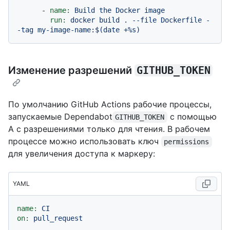
-
name:
Build
the
Docker
image
run:
docker
build
.
--file
Dockerfile
-
-tag
my-image-name:$(date
+%s)
Изменение разрешений
GITHUB_TOKEN
По умолчанию GitHub Actions рабочие процессы,
запускаемые Dependabot
с помощью
GITHUB_TOKEN
A с разрешениями только для чтения. В рабочем
процессе можно использовать ключ
permissions
для увеличения доступа к маркеру:
YAML
name:
CI
on:
pull_request