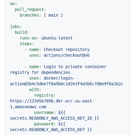
on:
pull_request:
branches:
 [ 
main
 ]

jobs:
build:
runs-on:
ubuntu-latest
steps:
-
name:
Checkout
repository
uses:
actions/checkout@v6
-
name:
Login
to
private
container
registry
for
dependencies
uses:
docker/login-
action@3b4c5d6e7f8a9b0c1d2e3f4a5b6c7d8e9f0a1b2c
with:
registry:
https://1234567890.dkr.ecr.us-east-
1.amazonaws.com
username:
${{
secrets.READONLY_AWS_ACCESS_KEY_ID
}}
password:
${{
secrets.READONLY_AWS_ACCESS_KEY
}}