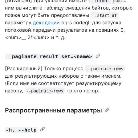
[Advanced] При указании вместе
с
--format=json
ним вычислите таблицу смещения байтов, которые
позже могут быть предоставлены
--start-at
параметру
декодации
bqrs codeql, для запуска
потоковой передачи результатов на позициях 0,
<num>__ 2*
<num>
и т. д.
--paginate-result-set=<name>
[Расширенный] Только процесс
--paginate-rows
для результирующих наборов с таким именем.
(Если имя не соответствует результирующему
набору,
то это no-op.
--paginate-rows
Распространенные параметры
-h, --help