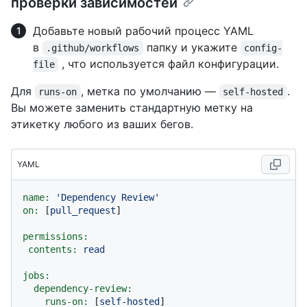
проверки зависимостей
Добавьте новый рабочий процесс YAML
в
папку и укажите
.github/workflows
config-
, что используется файл конфигурации.
file
Для
, метка по умолчанию —
.
runs-on
self-hosted
Вы можете заменить стандартную метку на
этикетку любого из ваших бегов.
YAML
name:
'Dependency Review'
on:
 [
pull_request
]

permissions:
contents:
read
jobs:
dependency-review:
runs-on:
 [
self-hosted
]
