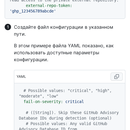
read access to the private external repository.
external-repo-token:
'ghp_123456789abcde'
Создайте файл конфигурации в указанном
пути.
В этом примере файла YAML показано, как
использовать доступные параметры
конфигурации.
YAML
# Possible values: "critical", "high", 
"moderate", "low"
fail-on-severity:
critical
# ([String]). Skip these GitHub Advisory 
Database IDs during detection (optional)
# Possible values: Any valid GitHub 
Advisory Database ID from 