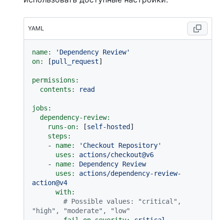
YAML
name:
'Dependency Review'
on:
 [
pull_request
]

permissions:
contents:
read
jobs:
dependency-review:
runs-on:
 [
self-hosted
]

steps:
-
name:
'Checkout Repository'
uses:
actions/checkout@v6
-
name:
Dependency
Review
uses:
actions/dependency-review-
action@v4
with:
# Possible values: "critical", 
"high", "moderate", "low"