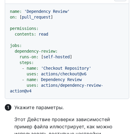
name:
'Dependency Review'
on:
 [
pull_request
]

permissions:
contents:
read
jobs:
dependency-review:
runs-on:
 [
self-hosted
]

steps:
-
name:
'Checkout Repository'
uses:
actions/checkout@v6
-
name:
Dependency
Review
uses:
actions/dependency-review-
action@v4
Укажите параметры.
Этот Действие проверки зависимостей
пример файла иллюстрирует, как можно
использовать доступные настройки.