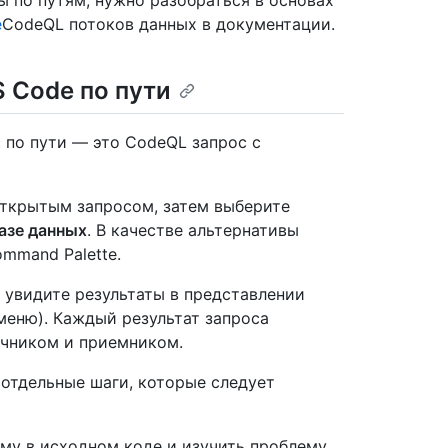
 по путям, нужно разобраться в основах
е
CodeQL потоков данных в документации.
 Code по пути
с по пути — это CodeQL запрос с
открытым запросом, затем выберите
азе данных
. В качестве альтернативы
mmand Palette.
 увидите результаты в представлении
еню). Каждый результат запроса
чником и приемником.
 отдельные шаги, которые следует
ему в исходном коде и изучить проблему