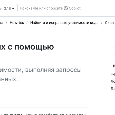
Поискайте или спросите
Copilot
er 3.18
да
How-tos
Найдите и исправьте уязвимости кода
Скан 
ых с помощью
В
имости, выполняя запросы
Не
анных.
Ло
Да