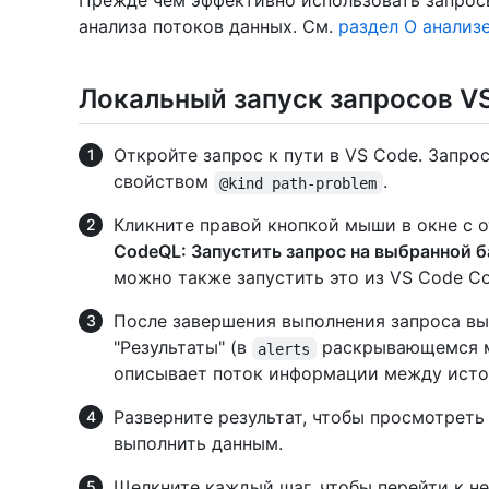
Прежде чем эффективно использовать запросы
анализа потоков данных. См.
раздел О анализ
Локальный запуск запросов VS
Откройте запрос к пути в VS Code. Запро
свойством
.
@kind path-problem
Кликните правой кнопкой мыши в окне с 
CodeQL: Запустить запрос на выбранной б
можно также запустить это из VS Code Co
После завершения выполнения запроса вы
"Результаты" (в
раскрывающемся м
alerts
описывает поток информации между исто
Разверните результат, чтобы просмотреть
выполнить данным.
Щелкните каждый шаг, чтобы перейти к н