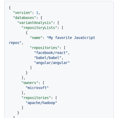
{
"version"
:
1
,
"databases"
:
{
"variantAnalysis"
:
{
"repositoryLists"
:
[
{
"name"
:
"My favorite JavaScript 
repos"
,
"repositories"
:
[
"facebook/react"
,
"babel/babel"
,
"angular/angular"
]
}
]
,
"owners"
:
[
"microsoft"
]
,
"repositories"
:
[
"apache/hadoop"
]
}
}
,