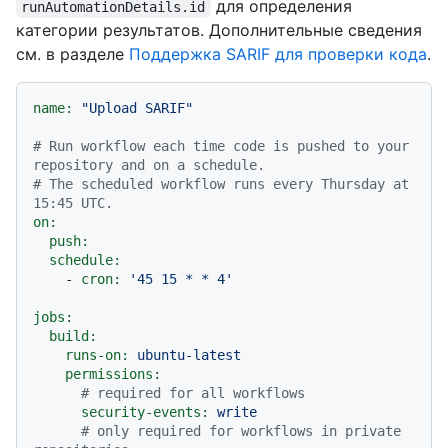
для определения
runAutomationDetails.id
категории результатов. Дополнительные сведения
см. в разделе
Поддержка SARIF для проверки кода
.
name:
"Upload SARIF"
# Run workflow each time code is pushed to your 
repository and on a schedule.
# The scheduled workflow runs every Thursday at 
15:45 UTC.
on:
push:
schedule:
-
cron:
'45 15 * * 4'
jobs:
build:
runs-on:
ubuntu-latest
permissions:
# required for all workflows
security-events:
write
# only required for workflows in private 