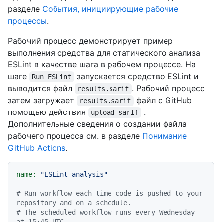
разделе
События, инициирующие рабочие
процессы
.
Рабочий процесс демонстрирует пример
выполнения средства для статического анализа
ESLint в качестве шага в рабочем процессе. На
шаге
запускается средство ESLint и
Run ESLint
выводится файл
. Рабочий процесс
results.sarif
затем загружает
файл с GitHub
results.sarif
помощью действия
.
upload-sarif
Дополнительные сведения о создании файла
рабочего процесса см. в разделе
Понимание
GitHub Actions
.
name:
"ESLint analysis"
# Run workflow each time code is pushed to your 
repository and on a schedule.
# The scheduled workflow runs every Wednesday 
at 15:45 UTC.