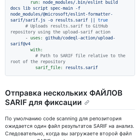
run:
node_modules/.bin/eslint
build
docs
lib
script
spec-main
-f
node_modules/@microsoft/eslint-formatter-
sarif/sarif.js
-o
results.sarif
||
true
# Uploads results.sarif to GitHub 
repository using the upload-sarif action
-
uses:
github/codeql-action/upload-
sarif@v4
with:
# Path to SARIF file relative to the 
root of the repository
sarif_file:
results.sarif
Отправка нескольких ФАЙЛОВ
SARIF для фиксации
По умолчанию code scanning для репозитория
ожидается один файл результатов SARIF на анализ.
Следовательно, когда вы загружаете второй файл