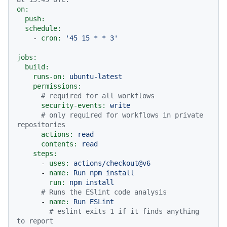
on:
push:
schedule:
-
cron:
'45 15 * * 3'
jobs:
build:
runs-on:
ubuntu-latest
permissions:
# required for all workflows
security-events:
write
# only required for workflows in private 
repositories
actions:
read
contents:
read
steps:
-
uses:
actions/checkout@v6
-
name:
Run
npm
install
run:
npm
install
# Runs the ESlint code analysis
-
name:
Run
ESLint
# eslint exits 1 if it finds anything 
to report