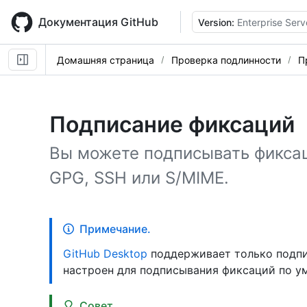
Skip
to
Документация GitHub
Version:
Enterprise Serv
main
content
Домашняя страница
Проверка подлинности
П
Подписание фиксаций
Вы можете подписывать фикса
GPG, SSH или S/MIME.
Примечание.
GitHub Desktop
поддерживает только подпис
настроен для подписывания фиксаций по у
Совет