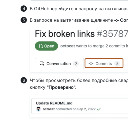
В GitHubперейдите к запросу на вытягива
В запросе на вытягивание щелкните
Com
Чтобы просмотреть более подробные свед
кнопку
"Проверено".