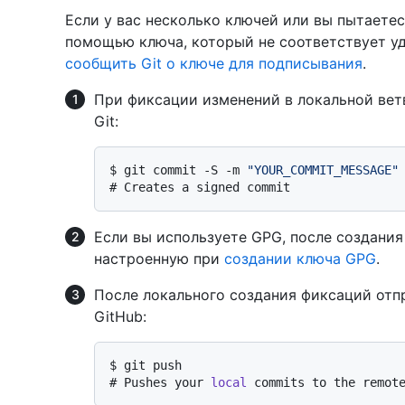
Если у вас несколько ключей или вы пытаетес
помощью ключа, который не соответствует у
сообщить Git о ключе для подписывания
.
При фиксации изменений в локальной вет
Git:
$ 
git commit -S -m 
"YOUR_COMMIT_MESSAGE"
# 
Creates a signed commit
Если вы используете GPG, после создани
настроенную при
создании ключа GPG
.
После локального создания фиксаций отп
GitHub:
$ 
git push
# 
Pushes your 
local
 commits to the remot