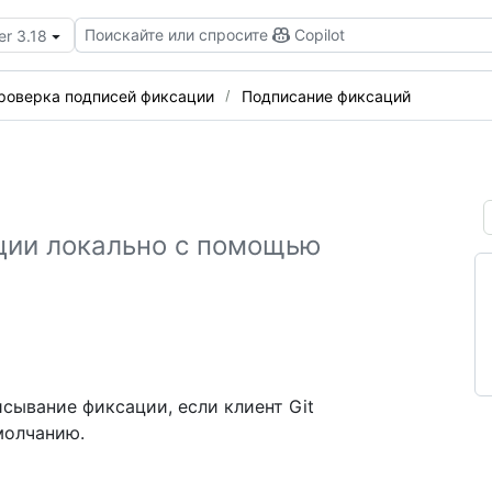
Поискайте или спросите
Copilot
er 3.18
роверка подписей фиксации
Подписание фиксаций
ции локально с помощью
ывание фиксации, если клиент Git
молчанию.