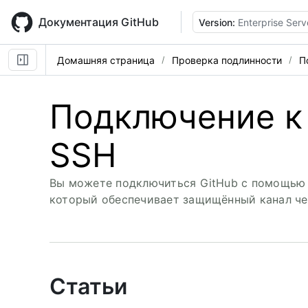
Skip
to
Документация GitHub
Version:
Enterprise Serv
main
content
Домашняя страница
Проверка подлинности
П
Подключение к 
SSH
Вы можете подключиться GitHub с помощью пр
который обеспечивает защищённый канал че
Статьи