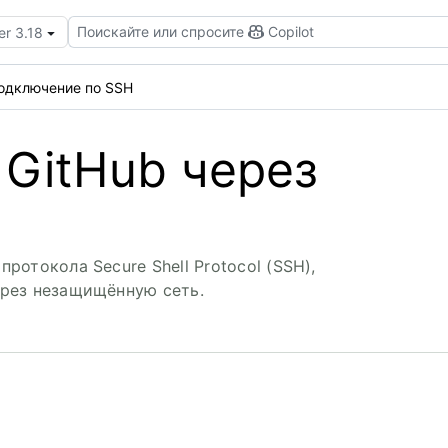
Поискайте или спросите
Copilot
er 3.18
одключение по SSH
GitHub через
отокола Secure Shell Protocol (SSH),
рез незащищённую сеть.