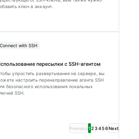
обавить ключ в аккаунт.
Connect with SSH
спользование пересылки с SSH-агентом
тобы упростить развертывание на сервере, вы
ожете настроить перенаправление агента SSH
ля безопасного использования локальных
лючей SSH.
Previous
1
2
3
4
5
6
Next