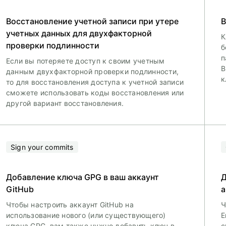
Восстановление учетной записи при утере
В
учетных данных для двухфакторной
К
проверки подлинности
б
п
Если вы потеряете доступ к своим учетным
В
данным двухфакторной проверки подлинности,
к
то для восстановления доступа к учетной записи
сможете использовать коды восстановления или
другой вариант восстановления.
Sign your commits
Добавление ключа GPG в ваш аккаунт
Д
GitHub
а
Чтобы настроить аккаунт GitHub на
Ч
использование нового (или существующего)
E
ключа GPG, вам также нужно добавить ключ в
с