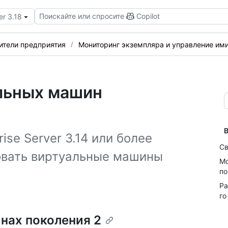
Поискайте или спросите
Copilot
er 3.18
ители предприятия
Мониторинг экземпляра и управление им
льных машин
В
ise Server 3.14 или более
Св
овать виртуальные машины
Мо
по
Ра
го
нах поколения 2