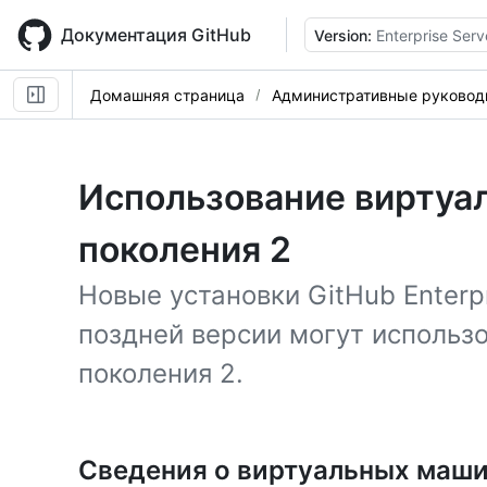
Skip
to
Документация GitHub
Version:
Enterprise Serv
main
content
Домашняя страница
Административные руковод
Использование виртуа
поколения 2
Новые установки GitHub Enterpr
поздней версии могут использ
поколения 2.
Сведения о виртуальных маши