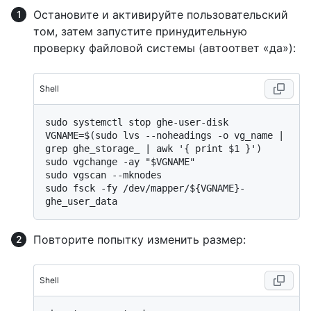
Остановите и активируйте пользовательский
том, затем запустите принудительную
проверку файловой системы (автоответ «да»):
Shell
sudo systemctl stop ghe-user-disk

VGNAME=$(sudo lvs --noheadings -o vg_name | 
grep ghe_storage_ | awk '{ print $1 }')

sudo vgchange -ay "$VGNAME"

sudo vgscan --mknodes

sudo fsck -fy /dev/mapper/${VGNAME}-
Повторите попытку изменить размер:
Shell