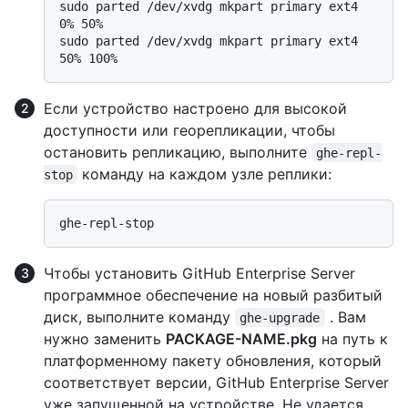
sudo parted /dev/xvdg mkpart primary ext4 
0% 50%

sudo parted /dev/xvdg mkpart primary ext4 
Если устройство настроено для высокой
доступности или георепликации, чтобы
остановить репликацию, выполните
ghe-repl-
команду на каждом узле реплики:
stop
Чтобы установить GitHub Enterprise Server
программное обеспечение на новый разбитый
диск, выполните команду
. Вам
ghe-upgrade
нужно заменить
PACKAGE-NAME.pkg
на путь к
платформенному пакету обновления, который
соответствует версии, GitHub Enterprise Server
уже запущенной на устройстве. Не удается