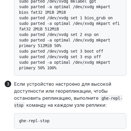
sudo parted /dev/xvdg mklabel gpt

sudo parted -a optimal /dev/xvdg mkpart 
bios fat32 1MiB 2MiB

sudo parted /dev/xvdg set 1 bios_grub on

sudo parted -a optimal /dev/xvdg mkpart efi 
fat32 2MiB 512MiB

sudo parted /dev/xvdg set 2 esp on

sudo parted -a optimal /dev/xvdg mkpart 
primary 512MiB 50%

sudo parted /dev/xvdg set 3 boot off

sudo parted /dev/xvdg set 3 esp off

sudo parted -a optimal /dev/xvdg mkpart 
Если устройство настроено для высокой
доступности или георепликации, чтобы
остановить репликацию, выполните
ghe-repl-
команду на каждом узле реплики:
stop