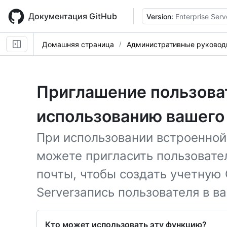
Skip
to
Документация GitHub
Version:
Enterprise Serv
main
content
Домашняя страница
Административные руковод
Приглашение пользова
использованию вашего
При использовании встроенной
можете пригласить пользовате
почты, чтобы создать учетную 
Serverзапись пользователя в в
Кто может использовать эту функцию?