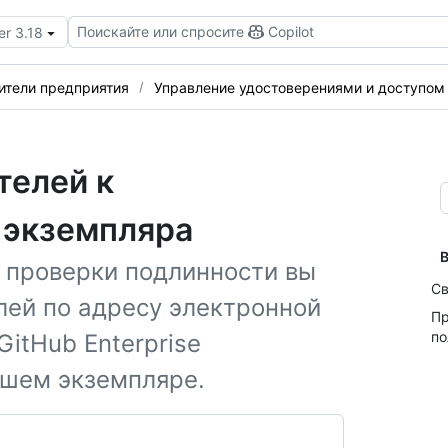
Поискайте или спросите
Copilot
er 3.18
ители предприятия
Управление удостоверениями и доступом
телей к
 экземпляра
В
 проверки подлинности вы
Св
лей по адресу электронной
Пр
по
GitHub Enterprise
ашем экземпляре.