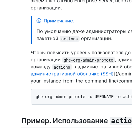
экземпляр GitHub Enterprise Server, нео
организации.
Примечание.
По умолчанию даже администраторы са
пакетной
организации.
actions
Чтобы повысить уровень пользователя до
организации
, адми
ghe-org-admin-promote
команду
в административной обо
actions
административной оболочке (SSH)
](/admi
your-instance-from-the-command-line/comma
Пример. Использование
actio