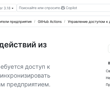
Поискайте или спросите
Copilot
er 3.18
ители предприятия
GitHub Actions
Управление доступом к
действий из
В
ебуется доступ к
Св
синхронизировать
Не
им предприятием.
Пр