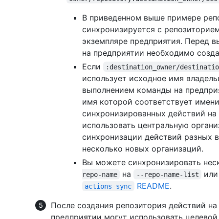
В приведенном выше примере ре
синхронизируется с репозиторие
экземпляре предприятия. Перед 
на предприятии необходимо созд
Если
:destination_owner/destinati
использует исходное имя владель
выполнением команды на предпри
имя которой соответствует имени
синхронизированных действий на
использовать центральную организ
синхронизации действий разных в
несколько новых организаций.
Вы можете синхронизировать нес
на
ил
repo-name
--repo-name-list
README
.
actions-sync
После создания репозитория действий на
предприятии могут использовать целевой