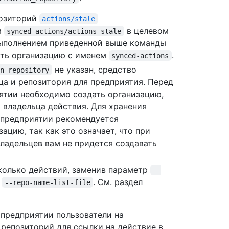
позиторий
actions/stale
м
в целевом
synced-actions/actions-stale
выполнением приведенной выше команды
ать организацию с именем
.
synced-actions
не указан, средство
on_repository
ца и репозитория для предприятия. Перед
ятии необходимо создать организацию,
 владельца действия. Для хранения
 предприятии рекомендуется
ацию, так как это означает, что при
ладельцев вам не придется создавать
колько действий, заменив параметр
--
и
. См. раздел
--repo-name-list-file
 предприятии пользователи на
 репозиторий для ссылки на действие в