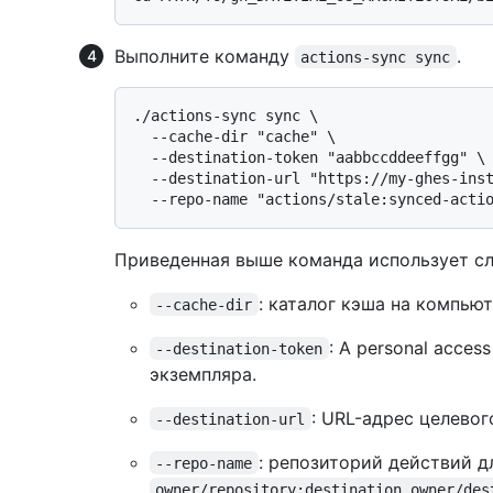
Выполните команду
.
actions-sync sync
./actions-sync sync \

  --cache-dir "cache" \

  --destination-token "aabbccddeeffgg" \

  --destination-url "https://my-ghes-instance" \

Приведенная выше команда использует с
: каталог кэша на компью
--cache-dir
: A personal acce
--destination-token
экземпляра.
: URL-адрес целевог
--destination-url
: репозиторий действий 
--repo-name
owner/repository:destination_owner/des