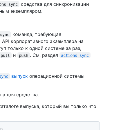
средства для синхронизации
ons-sync
вным экземпляром.
команда, требующая
 sync
и API корпоративного экземпляра на
уп только к одной системе за раз,
и
. См. раздел
 pull
push
actions-sync
выпуск
операционной системы
sync
ша для средства.
каталоге выпуска, который вы только что