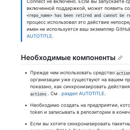
Connect не включено. Если вы запускаете с
включенной поддержкой, может появить с
<repo_name> has been retired and cannot be r
процесс использовал это действие непосре
имен не используется ваш экземпляр GitHub 
AUTOTITLE
.
Необходимые компоненты
Прежде чем использовать средство
actio
организации уже существуют на вашем п
показано, как синхронизировать действи
. См
. раздел AUTOTITLE
.
actions
Необходимо создать на предприятии, кото
token и записывать в репозитории в коне
Если вы хотите синхронизировать пакетн