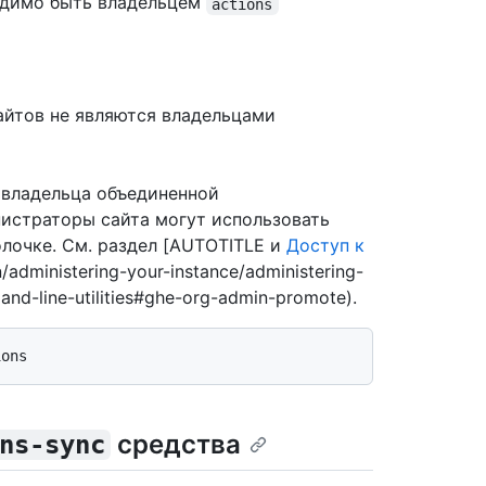
бходимо быть владельцем
actions
йтов не являются владельцами
 владельца объединенной
нистраторы сайта могут использовать
лочке. См. раздел [AUTOTITLE и
Доступ к
n/administering-your-instance/administering-
nd-line-utilities#ghe-org-admin-promote).
средства
ns-sync