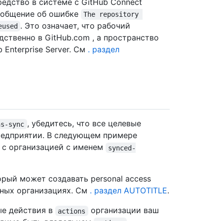
редство в системе с GitHub Connect
ообщение об ошибке
The repository 
. Это означает, что рабочий
eused
дственно в GitHub.com , а пространство
Enterprise Server. См
. раздел
, убедитесь, что все целевые
ns-sync
редприятии. В следующем примере
я с организацией с именем
synced-
рый может создавать personal access
чных организациях. См
. раздел AUTOTITLE
.
ые действия в
организации ваш
actions