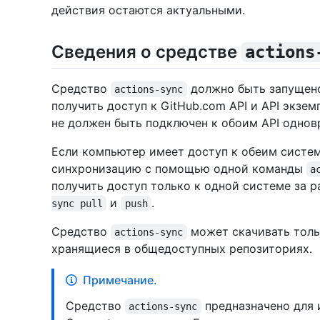
действия остаются актуальными.
Сведения о средстве
actions
Средство
должно быть запущен
actions-sync
получить доступ к GitHub.com API и API экземп
не должен быть подключен к обоим API однов
Если компьютер имеет доступ к обеим систе
синхронизацию с помощью одной команды
a
получить доступ только к одной системе за 
и
.
sync pull
push
Средство
может скачивать толь
actions-sync
хранящиеся в общедоступных репозиториях.
Примечание.
Средство
предназначено для 
actions-sync