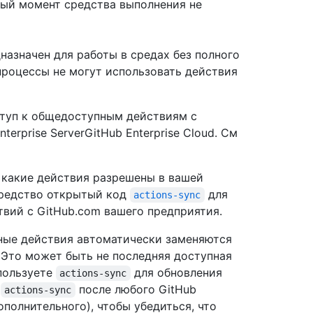
нный момент средства выполнения не
едназначен для работы в средах без полного
процессы не могут использовать действия
туп к общедоступным действиям с
erprise ServerGitHub Enterprise Cloud. См
, какие действия разрешены в вашей
средство открытый код
для
actions-sync
вий с GitHub.com вашего предприятия.
тные действия автоматически заменяются
 Это может быть не последняя доступная
спользуете
для обновления
actions-sync
ь
после любого GitHub
actions-sync
дополнительного), чтобы убедиться, что