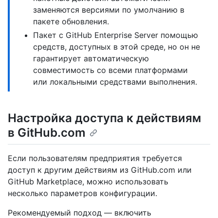
заменяются версиями по умолчанию в
пакете обновления.
Пакет с GitHub Enterprise Server помощью
средств, доступных в этой среде, но он не
гарантирует автоматическую
совместимость со всеми платформами
или локальными средствами выполнения.
Настройка доступа к действиям
в GitHub.com
Если пользователям предприятия требуется
доступ к другим действиям из GitHub.com или
GitHub Marketplace, можно использовать
несколько параметров конфигурации.
Рекомендуемый подход — включить