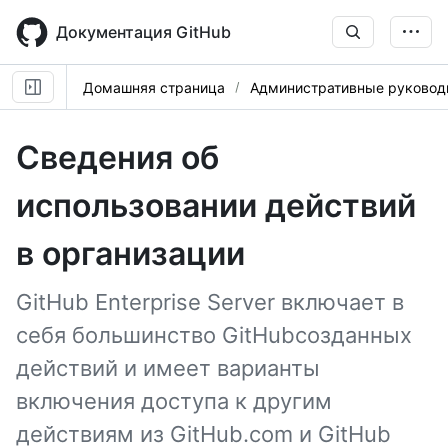
Skip
to
Документация GitHub
main
content
Домашняя страница
Административные руковод
Сведения об
использовании действий
в организации
GitHub Enterprise Server включает в
себя большинство GitHubсозданных
действий и имеет варианты
включения доступа к другим
действиям из GitHub.com и GitHub